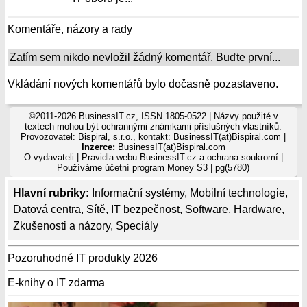
Komentáře, názory a rady
Zatím sem nikdo nevložil žádný komentář. Buďte první...
Vkládání nových komentářů bylo dočasně pozastaveno.
©2011-2026 BusinessIT.cz, ISSN 1805-0522 | Názvy použité v
textech mohou být ochrannými známkami příslušných vlastníků.
Provozovatel: Bispiral, s.r.o., kontakt: BusinessIT(at)Bispiral.com |
Inzerce:
BusinessIT(at)Bispiral.com
O vydavateli
|
Pravidla webu BusinessIT.cz a ochrana soukromí
|
Používáme
účetní program Money S3
| pg(5780)
Hlavní rubriky:
Informační systémy
,
Mobilní technologie
,
Datová centra
,
Sítě
,
IT bezpečnost
,
Software
,
Hardware
,
Zkušenosti a názory
,
Speciály
Pozoruhodné IT produkty 2026
E-knihy o IT zdarma