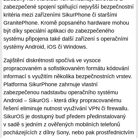
zabezpečené spojení splňující nejvyšší bezpečnostní
kritéria mezi zařízeními SikurPhone či staršími
GranitePhone. Kromě popsaného hardware mohou
být díky speciální aplikaci do zabezpečeného
systému připojena také další zařízení s operačními
systémy Android, iOS či Windows.
Zajištění diskrétnosti spočívá ve vysoce
propracovaném a sofistikovaném formátu kódování
informací s využitím několika bezpečnostních vrstev.
Platforma SikurPhone zahrnuje vlastní
zabezpečenou nadstavbu operačního systému
Android – SikurOS - která díky propracovanému
řešení eliminuje nutnost využívání VPN či firewallu.
SikurOS je dostupný buď předem předinstalovaný
v sadě s jedním z ověřených mobilních telefonů
pocházejících z dílny Sony, nebo pak prostřednictvím