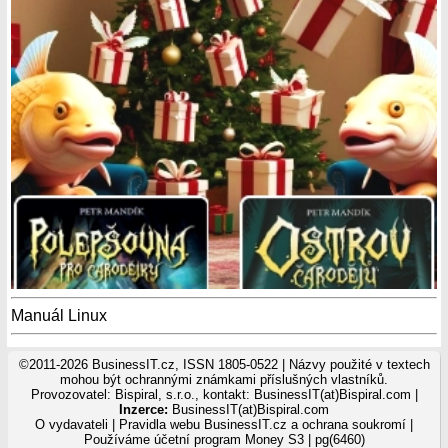
Manuál Linux
©2011-2026 BusinessIT.cz, ISSN 1805-0522 | Názvy použité v textech
mohou být ochrannými známkami příslušných vlastníků.
Provozovatel: Bispiral, s.r.o., kontakt: BusinessIT(at)Bispiral.com |
Inzerce:
BusinessIT(at)Bispiral.com
O vydavateli
|
Pravidla webu BusinessIT.cz a ochrana soukromí
|
Používáme
účetní program Money S3
| pg(6460)