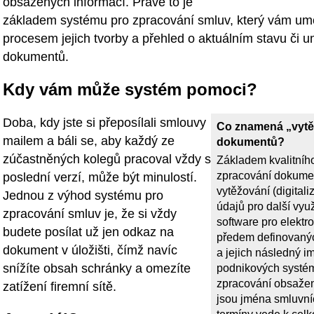
obsažených informací. Právě to je
základem systému pro zpracování smluv, který vám umo
procesem jejich tvorby a přehled o aktuálním stavu či u
dokumentů.
Kdy vám může systém pomoci?
Doba, kdy jste si přeposílali smlouvy
Co znamená „vytě
mailem a báli se, aby každý ze
dokumentů?
zúčastněných kolegů pracoval vždy s
Základem kvalitníh
zpracování dokument
poslední verzí, může být minulostí.
vytěžování (digital
Jednou z výhod systému pro
údajů pro další využ
zpracování smluv je, že si vždy
software pro elektr
budete posílat už jen odkaz na
předem definovaný
dokument v úložišti, čímž navíc
a jejich následný i
snížíte obsah schránky a omezíte
podnikových systé
zpracování obsažen
zatížení firemní sítě.
jsou jména smluvníc