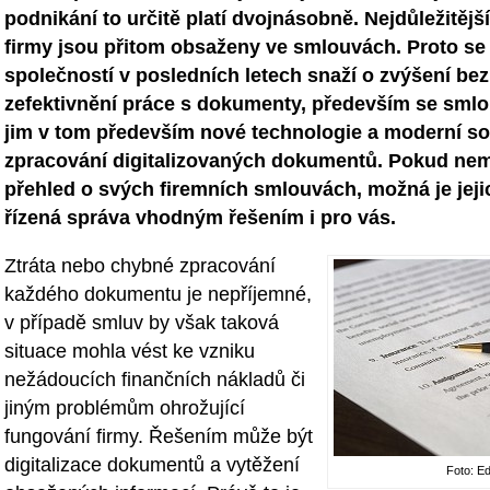
podnikání to určitě platí dvojnásobně. Nejdůležitěj
firmy jsou přitom obsaženy ve smlouvách. Proto se 
společností v posledních letech snaží o zvýšení be
zefektivnění práce s dokumenty, především se sml
jim v tom především nové technologie a moderní so
zpracování digitalizovaných dokumentů. Pokud nem
přehled o svých firemních smlouvách, možná je jejic
řízená správa vhodným řešením i pro vás.
Ztráta nebo chybné zpracování
každého dokumentu je nepříjemné,
v případě smluv by však taková
situace mohla vést ke vzniku
nežádoucích finančních nákladů či
jiným problémům ohrožující
fungování firmy. Řešením může být
digitalizace dokumentů a vytěžení
Foto: Ed