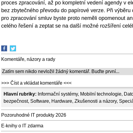
proces zpracování, až po kompletní vedení agendy v e
bez zbytečného převodu do papírové verze. Při výběru
pro zpracování smluv byste proto neměli opomenout ani
celého řešení a zeptat se na další možné rozšíření cel
Komentáře, názory a rady
Zatím sem nikdo nevložil žádný komentář. Buďte první...
>>> Číst a vkládat komentáře <<<
Hlavní rubriky:
Informační systémy
,
Mobilní technologie
,
Dato
bezpečnost
,
Software
,
Hardware
,
Zkušenosti a názory
,
Speciá
Pozoruhodné IT produkty 2026
E-knihy o IT zdarma