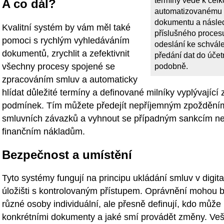
termíny vede k cel
A co dál?
automatizovanému 
dokumentu a násle
Kvalitní systém by vám měl také
příslušného proces
pomoci s rychlým vyhledáváním
odeslání ke schvál
dokumentů, zrychlit a zefektivnit
předání dat do úče
všechny procesy spojené se
podobně.
zpracováním smluv a automaticky
hlídat důležité termíny a definované milníky vyplývající
podmínek. Tím můžete předejít nepříjemným zpožděním
smluvních závazků a vyhnout se případným sankcím n
finančním nákladům.
Bezpečnost a umístění
Tyto systémy fungují na principu ukládání smluv v digit
úložišti s kontrolovaným přístupem. Oprávnění mohou 
různé osoby individuální, ale přesně definují, kdo může
konkrétními dokumenty a jaké smí provádět změny. Ve