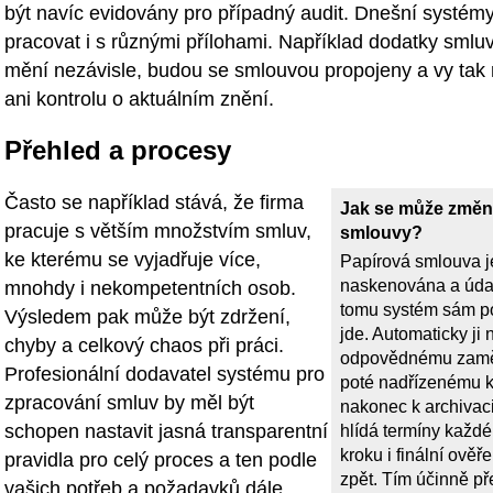
být navíc evidovány pro případný audit. Dnešní systé
pracovat i s různými přílohami. Například dodatky smlu
mění nezávisle, budou se smlouvou propojeny a vy tak n
ani kontrolu o aktuálním znění.
Přehled a procesy
Často se například stává, že firma
Jak se může změni
pracuje s větším množstvím smluv,
smlouvy?
ke kterému se vyjadřuje více,
Papírová smlouva je
naskenována a údaj
mnohdy i nekompetentních osob.
tomu systém sám p
Výsledem pak může být zdržení,
jde. Automaticky ji
chyby a celkový chaos při práci.
odpovědnému zaměs
Profesionální dodavatel systému pro
poté nadřízenému k
zpracování smluv by měl být
nakonec k archivac
schopen nastavit jasná transparentní
hlídá termíny každ
kroku i finální ověř
pravidla pro celý proces a ten podle
zpět. Tím účinně 
vašich potřeb a požadavků dále