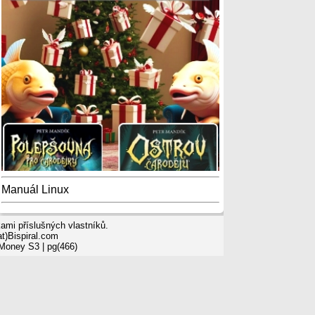
Manuál Linux
mi příslušných vlastníků.
t)Bispiral.com
 Money S3
| pg(466)