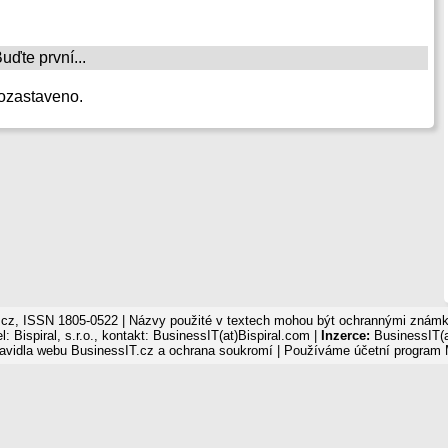
ďte první...
ozastaveno.
cz, ISSN 1805-0522 | Názvy použité v textech mohou být ochrannými známka
: Bispiral, s.r.o., kontakt: BusinessIT(at)Bispiral.com |
Inzerce:
BusinessIT(a
avidla webu BusinessIT.cz a ochrana soukromí
| Používáme
účetní program