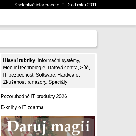
Spolehlivé informace o IT již od roku 2011
Hlavní rubriky:
Informační systémy
,
Mobilní technologie
,
Datová centra
,
Sítě
,
IT bezpečnost
,
Software
,
Hardware
,
Zkušenosti a názory
,
Speciály
Pozoruhodné IT produkty 2026
E-knihy o IT zdarma