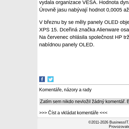
vydala organizace VESA. Hodnota dyna
Úrovně jasu nabývají hodnot 0,0005 až
V březnu by se měly panely OLED objev
XPS 15. Dceřiná značka Alienware osa
Na červenec ohlásila společnost HP tr
nabídnou panely OLED.
Komentáře, názory a rady
Zatím sem nikdo nevložil žádný komentář. Bu
>>> Číst a vkládat komentáře <<<
©2011-2026 BusinessIT.
Provozovatel