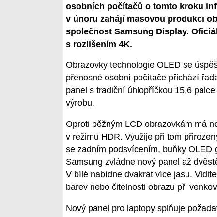
osobních počítačů o tomto kroku in
v únoru zahájí masovou produkci o
společnost Samsung Display. Oficiál
s rozlišením 4K.
Obrazovky technologie OLED se úspěšně
přenosné osobní počítače přichází řad
panel s tradiční úhlopříčkou 15,6 palc
výrobu.
Oproti běžným LCD obrazovkám má nov
v režimu HDR. Využije při tom přirozen
se zadním podsvícením, buňky OLED ge
Samsung zvládne nový panel až dvěstě
V bílé nabídne dvakrát více jasu. Vidite
barev nebo čitelnosti obrazu při venko
Nový panel pro laptopy splňuje požada