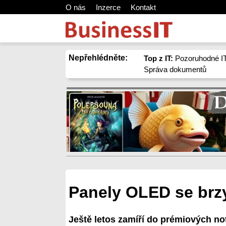
O nás
Inzerce
Kontakt
Nepřehlédněte:
Top z IT:
Pozoruhodné IT
Správa dokumentů
Panely OLED se brzy
Ještě letos zamíří do prémiových n