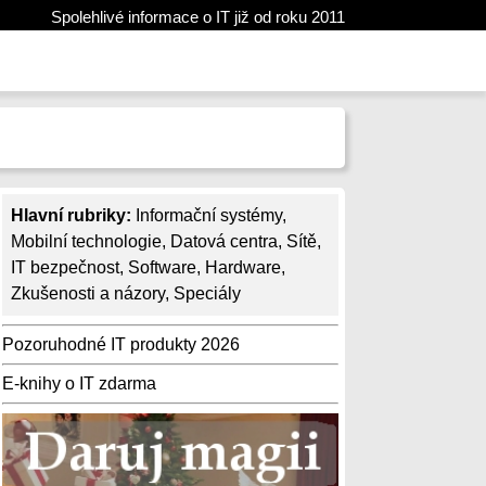
Spolehlivé informace o IT již od roku 2011
Hlavní rubriky:
Informační systémy
,
Mobilní technologie
,
Datová centra
,
Sítě
,
IT bezpečnost
,
Software
,
Hardware
,
Zkušenosti a názory
,
Speciály
Pozoruhodné IT produkty 2026
E-knihy o IT zdarma