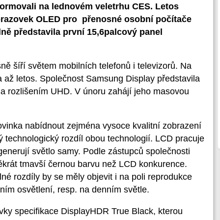
formovali na lednovém veletrhu CES. Letos
brazovek OLED pro přenosné osobní počítače
ně představila první 15,6palcový panel
 šíří světem mobilních telefonů i televizorů. Na
a až letos. Společnost Samsung Display představila
e a rozlišením UHD. V únoru zahájí jeho masovou
inka nabídnout zejména vysoce kvalitní zobrazení
ý technologický rozdíl obou technologií. LCD pracuje
nerují světlo samy. Podle zástupců společnosti
krát tmavší černou barvu než LCD konkurence.
lné rozdíly by se měly objevit i na poli reprodukce
vním osvětlení, resp. na denním světle.
vky specifikace DisplayHDR True Black, kterou