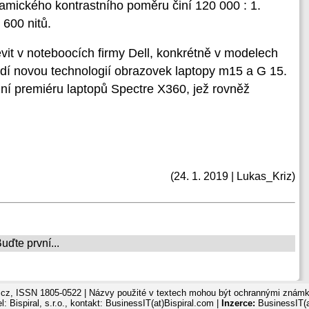
mického kontrastního poměru činí 120 000 : 1.
 600 nitů.
it v noteboocích firmy Dell, konkrétně v modelech
dí novou technologií obrazovek laptopy m15 a G 15.
žní premiéru laptopů Spectre X360, jež rovněž
(24. 1. 2019 | Lukas_Kriz)
ďte první...
cz, ISSN 1805-0522 | Názvy použité v textech mohou být ochrannými známka
: Bispiral, s.r.o., kontakt: BusinessIT(at)Bispiral.com |
Inzerce:
BusinessIT(a