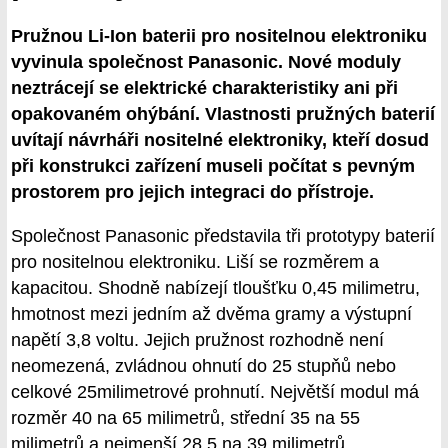
Pružnou Li-Ion baterii pro nositelnou elektroniku
vyvinula společnost Panasonic. Nové moduly
neztrácejí se elektrické charakteristiky ani při
opakovaném ohýbání. Vlastnosti pružných baterií
uvítají návrháři nositelné elektroniky, kteří dosud
při konstrukci zařízení museli počítat s pevným
prostorem pro jejich integraci do přístroje.
Společnost Panasonic představila tři prototypy baterií
pro nositelnou elektroniku. Liší se rozměrem a
kapacitou. Shodně nabízejí tloušťku 0,45 milimetru,
hmotnost mezi jedním až dvěma gramy a výstupní
napětí 3,8 voltu. Jejich pružnost rozhodně není
neomezená, zvládnou ohnutí do 25 stupňů nebo
celkové 25milimetrové prohnutí. Největší modul má
rozměr 40 na 65 milimetrů, střední 35 na 55
milimetrů a nejmenší 28,5 na 39 milimetrů.