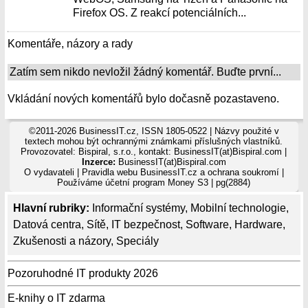
Firefox OS. Z reakcí potenciálních...
Komentáře, názory a rady
Zatím sem nikdo nevložil žádný komentář. Buďte první...
Vkládání nových komentářů bylo dočasně pozastaveno.
©2011-2026 BusinessIT.cz, ISSN 1805-0522 | Názvy použité v
textech mohou být ochrannými známkami příslušných vlastníků.
Provozovatel: Bispiral, s.r.o., kontakt: BusinessIT(at)Bispiral.com |
Inzerce:
BusinessIT(at)Bispiral.com
O vydavateli
|
Pravidla webu BusinessIT.cz a ochrana soukromí
|
Používáme
účetní program Money S3
| pg(2884)
Hlavní rubriky:
Informační systémy
,
Mobilní technologie
,
Datová centra
,
Sítě
,
IT bezpečnost
,
Software
,
Hardware
,
Zkušenosti a názory
,
Speciály
Pozoruhodné IT produkty 2026
E-knihy o IT zdarma