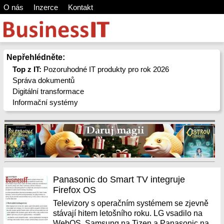
O nás
Inzerce
Kontakt
Nepřehlédněte:
Top z IT:
Pozoruhodné IT produkty pro rok 2026
Správa dokumentů
Digitální transformace
Informační systémy
Panasonic do Smart TV integruje
Firefox OS
Televizory s operačním systémem se zjevně
stávají hitem letošního roku. LG vsadilo na
WebOS, Samsung na Tizen a Panasonic na