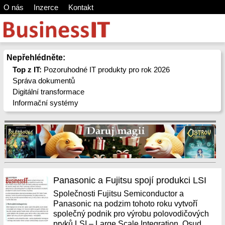
O nás
Inzerce
Kontakt
Nepřehlédněte:
Top z IT:
Pozoruhodné IT produkty pro rok 2026
Správa dokumentů
Digitální transformace
Informační systémy
Panasonic a Fujitsu spojí produkci LSI
Společnosti Fujitsu Semiconductor a
Panasonic na podzim tohoto roku vytvoří
společný podnik pro výrobu polovodičových
prvků LSI – Large Scale Integration. Osud