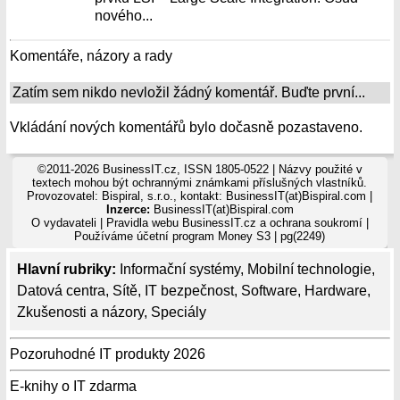
nového...
Komentáře, názory a rady
Zatím sem nikdo nevložil žádný komentář. Buďte první...
Vkládání nových komentářů bylo dočasně pozastaveno.
©2011-2026 BusinessIT.cz, ISSN 1805-0522 | Názvy použité v
textech mohou být ochrannými známkami příslušných vlastníků.
Provozovatel: Bispiral, s.r.o., kontakt: BusinessIT(at)Bispiral.com |
Inzerce:
BusinessIT(at)Bispiral.com
O vydavateli
|
Pravidla webu BusinessIT.cz a ochrana soukromí
|
Používáme
účetní program Money S3
| pg(2249)
Hlavní rubriky:
Informační systémy
,
Mobilní technologie
,
Datová centra
,
Sítě
,
IT bezpečnost
,
Software
,
Hardware
,
Zkušenosti a názory
,
Speciály
Pozoruhodné IT produkty 2026
E-knihy o IT zdarma