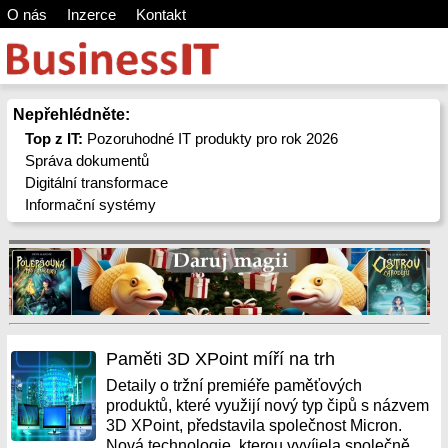
O nás
Inzerce
Kontakt
Nepřehlédněte:
Top z IT:
Pozoruhodné IT produkty pro rok 2026
Správa dokumentů
Digitální transformace
Informační systémy
Paměti 3D XPoint míří na trh
Detaily o tržní premiéře paměťových
produktů, které využijí nový typ čipů s názvem
3D XPoint, představila společnost Micron.
Nová technologie, kterou vyvíjela společně...