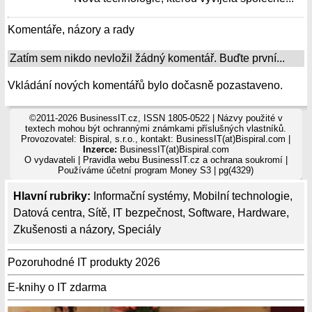
Komentáře, názory a rady
Zatím sem nikdo nevložil žádný komentář. Buďte první...
Vkládání nových komentářů bylo dočasně pozastaveno.
©2011-2026 BusinessIT.cz, ISSN 1805-0522 | Názvy použité v
textech mohou být ochrannými známkami příslušných vlastníků.
Provozovatel: Bispiral, s.r.o., kontakt: BusinessIT(at)Bispiral.com |
Inzerce:
BusinessIT(at)Bispiral.com
O vydavateli
|
Pravidla webu BusinessIT.cz a ochrana soukromí
|
Používáme
účetní program Money S3
| pg(4329)
Hlavní rubriky:
Informační systémy
,
Mobilní technologie
,
Datová centra
,
Sítě
,
IT bezpečnost
,
Software
,
Hardware
,
Zkušenosti a názory
,
Speciály
Pozoruhodné IT produkty 2026
E-knihy o IT zdarma