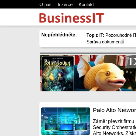
O nás
Inzerce
Kontakt
Nepřehlédněte:
Top z IT:
Pozoruhodné IT
Správa dokumentů
Palo Alto Netwo
Záměr převzít firm
Security Orchestrat
Alto Networks. Získ