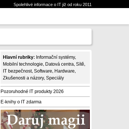
Spolehlivé informace o IT již od roku 2011
Hlavní rubriky:
Informační systémy
,
Mobilní technologie
,
Datová centra
,
Sítě
,
IT bezpečnost
,
Software
,
Hardware
,
Zkušenosti a názory
,
Speciály
Pozoruhodné IT produkty 2026
E-knihy o IT zdarma