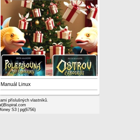
Manuál Linux
mi příslušných vlastníků.
t)Bispiral.com
 Money S3
| pg(6756)