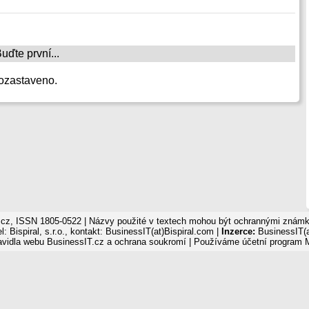
ďte první...
ozastaveno.
cz, ISSN 1805-0522 | Názvy použité v textech mohou být ochrannými známka
: Bispiral, s.r.o., kontakt: BusinessIT(at)Bispiral.com |
Inzerce:
BusinessIT(a
avidla webu BusinessIT.cz a ochrana soukromí
| Používáme
účetní program