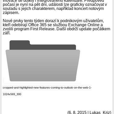
Inovace se dotkly i integrovaného kalendáře. Předpověď
počasí je nyní na pět dní, události lze graficky označovat v
souladu s jejich charakterem, například koncert notovým
zápisem.
Nové prvky tento týden dorazí k podnikovým uživatelům,
kteří odebírají Office 365 se službou Exchange Online a
zvolili program First Release. Další obdrží update počátkem
září.
cropped-and-highlighted-new-features-coming-to-outlook-on-the-web-1-
1024x569_300
(6. 8. 2015 | Lukas_Kriz)