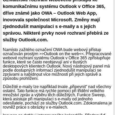
komunikačnímu systému Outlook v Office 365,
dříve známé jako OWA – Outlook Web App,
inovovala společnost Microsoft. Změny mají
zjednodušit manipulaci s e-maily a s jejich
správou. Některé prvky nové rozhraní přebírá ze
služby Outlook.com.
Namísto zažitého označení OWA bude webový přístup
označován prostým >>Outlook on the web<<. Přepracované
webové rozhraní systému Outlook v Office 365 zpřístupňuje
funkce, které se často neobjevují ani v tlustých
desktopových klientech Outlook. Nový nástrojový panel má
podle dostupných informací zjednodušit manipulaci se
zprávami a nabídnout více možností při jejich správě a
způsobu prohlížení.
Důležité e-maily lze například trvale „připevnit“ nad všechny
ostatní. Tato funkce má rychle pomoci při třídění velkého
množství zpráv a výběru těch důležitých. Funkce Sweep,
která asistuje při manipulaci s e-maily od jednoho
odesílatele, pochází ze služby Outlook.com. Zdokonalena je
rovněž práce s obrázky v e-mailech.