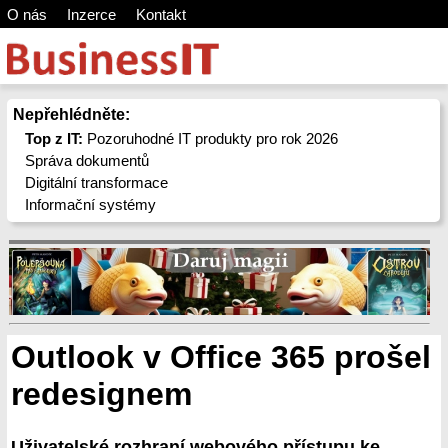
O nás
Inzerce
Kontakt
Nepřehlédněte:
Top z IT:
Pozoruhodné IT produkty pro rok 2026
Správa dokumentů
Digitální transformace
Informační systémy
Outlook v Office 365 prošel
redesignem
Uživatelské rozhraní webového přístupu ke