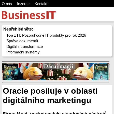
O nás
Inzerce
Kontakt
Nepřehlédněte:
Top z IT:
Pozoruhodné IT produkty pro rok 2026
Správa dokumentů
Digitální transformace
Informační systémy
Oracle posiluje v oblasti
digitálního marketingu
Firmu Moat, poskytovatele cloudových nástrojů