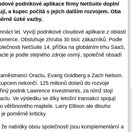
udové podnikové aplikace firmy NetSuite doplní
ují, a kupec počítá s jejich dalším rozvojem. Oba
měrně úzké vazby.
náct let. Vyvíjí podnikové cloudové aplikace z oblastí
omerce. Obsluhuje zhruba 30 tisíc zákazníků. Podle
polečnosti NetSuite 14. příčka na globálním trhu SaaS,
racle je podle stejného zdroje osmý, společně obsadí
í zaměstnanci Oraclu, Evang Goldberg a Zach Nelson.
 kupcem nekončí. 125 milionů dolarů do rozvoje
eřiný podnik Lawrence Investments, za nímž stojí
aclu. Ve výsledku se díky letošní transakci spojují
 většinového majitele. Larry Ellison ale dlouho
je poměrně kriticky.
t, že nabídky obou společností jsou komplementární a