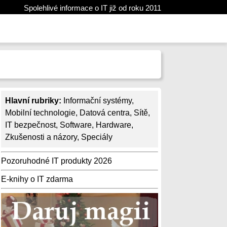
Spolehlivé informace o IT již od roku 2011
Hlavní rubriky:
Informační systémy
,
Mobilní technologie
,
Datová centra
,
Sítě
,
IT bezpečnost
,
Software
,
Hardware
,
Zkušenosti a názory
,
Speciály
Pozoruhodné IT produkty 2026
E-knihy o IT zdarma