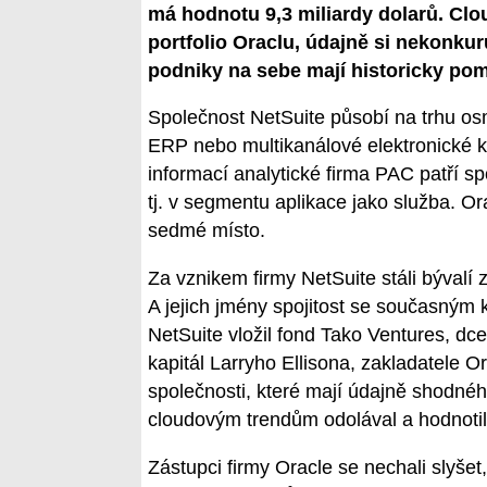
má hodnotu 9,3 miliardy dolarů. Clo
portfolio Oraclu, údajně si nekonkur
podniky na sebe mají historicky po
Společnost NetSuite působí na trhu osm
ERP nebo multikanálové elektronické k
informací analytické firma PAC patří s
tj. v segmentu aplikace jako služba. O
sedmé místo.
Za vznikem firmy NetSuite stáli býval
A jejich jmény spojitost se současným
NetSuite vložil fond Tako Ventures, dc
kapitál Larryho Ellisona, zakladatele Or
společnosti, které mají údajně shodného
cloudovým trendům odolával a hodnotil 
Zástupci firmy Oracle se nechali slyše