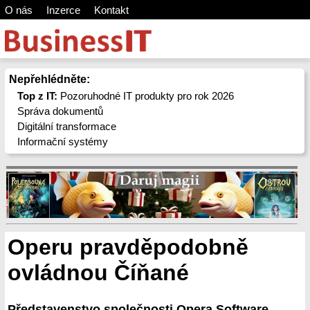
O nás
Inzerce
Kontakt
Nepřehlédněte:
Top z IT:
Pozoruhodné IT produkty pro rok 2026
Správa dokumentů
Digitální transformace
Informační systémy
Operu pravděpodobně
ovládnou Číňané
Představenstvo společnosti Opera Software