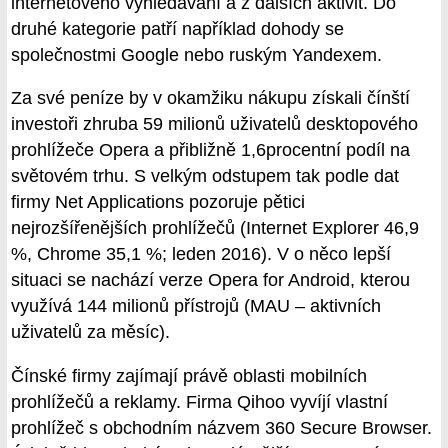
internetového vyhledávání a z dalších aktivit. Do
druhé kategorie patří například dohody se
společnostmi Google nebo ruským Yandexem.
Za své peníze by v okamžiku nákupu získali čínští
investoři zhruba 59 milionů uživatelů desktopového
prohlížeče Opera a přibližně 1,6procentní podíl na
světovém trhu. S velkým odstupem tak podle dat
firmy Net Applications pozoruje pětici
nejrozšířenějších prohlížečů (Internet Explorer 46,9
%, Chrome 35,1 %; leden 2016). V o něco lepší
situaci se nachází verze Opera for Android, kterou
využívá 144 milionů přístrojů (MAU – aktivních
uživatelů za měsíc).
Čínské firmy zajímají právě oblasti mobilních
prohlížečů a reklamy. Firma Qihoo vyvíjí vlastní
prohlížeč s obchodním názvem 360 Secure Browser.