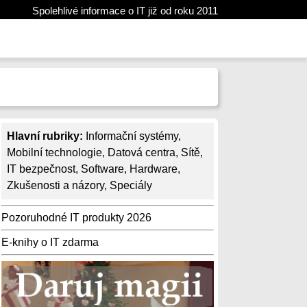
Spolehlivé informace o IT již od roku 2011
Hlavní rubriky:
Informační systémy
,
Mobilní technologie
,
Datová centra
,
Sítě
,
IT bezpečnost
,
Software
,
Hardware
,
Zkušenosti a názory
,
Speciály
Pozoruhodné IT produkty 2026
E-knihy o IT zdarma