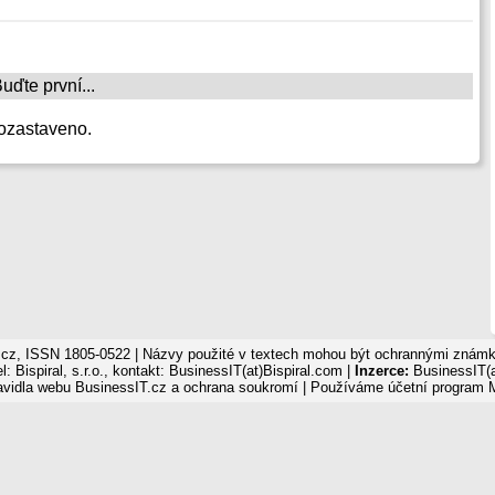
ďte první...
ozastaveno.
cz, ISSN 1805-0522 | Názvy použité v textech mohou být ochrannými známka
: Bispiral, s.r.o., kontakt: BusinessIT(at)Bispiral.com |
Inzerce:
BusinessIT(a
avidla webu BusinessIT.cz a ochrana soukromí
| Používáme
účetní program