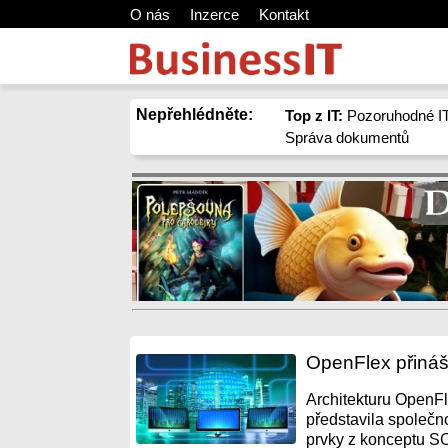
O nás
Inzerce
Kontakt
Nepřehlédněte:
Top z IT:
Pozoruhodné IT
Správa dokumentů
OpenFlex přináší
Architekturu OpenFl
představila společn
prvky z konceptu S