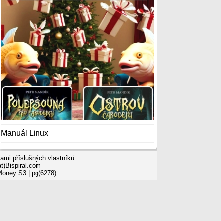
Manuál Linux
mi příslušných vlastníků.
t)Bispiral.com
 Money S3
| pg(6278)