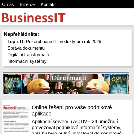
O nás
Inzerce
Kontakt
Nepřehlédněte:
Top z IT:
Pozoruhodné IT produkty pro rok 2026
Správa dokumentů
Digitální transformace
Informační systémy
Online řešení pro vaše podnikové
aplikace
Aplikační servery u ACTIVE 24 umožňují
provozovat podnikové informační systémy,
aniž by bylo nutné investovat do serverové