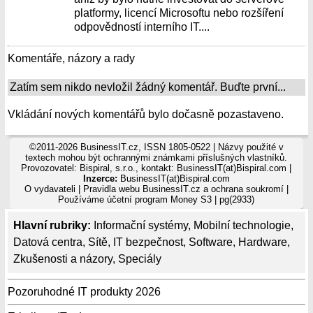
platformy, licencí Microsoftu nebo rozšíření
odpovědností interního IT....
Komentáře, názory a rady
Zatím sem nikdo nevložil žádný komentář. Buďte první...
Vkládání nových komentářů bylo dočasně pozastaveno.
©2011-2026 BusinessIT.cz, ISSN 1805-0522 | Názvy použité v
textech mohou být ochrannými známkami příslušných vlastníků.
Provozovatel: Bispiral, s.r.o., kontakt: BusinessIT(at)Bispiral.com |
Inzerce:
BusinessIT(at)Bispiral.com
O vydavateli
|
Pravidla webu BusinessIT.cz a ochrana soukromí
|
Používáme
účetní program Money S3
| pg(2933)
Hlavní rubriky:
Informační systémy
,
Mobilní technologie
,
Datová centra
,
Sítě
,
IT bezpečnost
,
Software
,
Hardware
,
Zkušenosti a názory
,
Speciály
Pozoruhodné IT produkty 2026