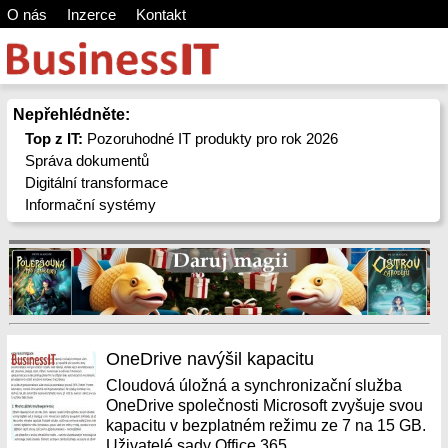
O nás
Inzerce
Kontakt
Nepřehlédněte:
Top z IT:
Pozoruhodné IT produkty pro rok 2026
Správa dokumentů
Digitální transformace
Informační systémy
OneDrive navýšil kapacitu
Cloudová úložná a synchronizační služba
OneDrive společnosti Microsoft zvyšuje svou
kapacitu v bezplatném režimu ze 7 na 15 GB.
Uživatelé sady Office 365...