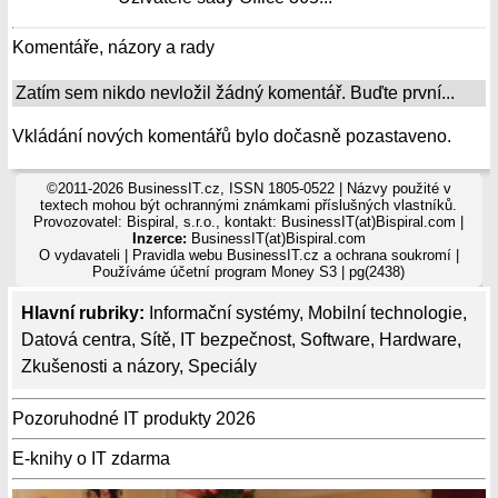
Komentáře, názory a rady
Zatím sem nikdo nevložil žádný komentář. Buďte první...
Vkládání nových komentářů bylo dočasně pozastaveno.
©2011-2026 BusinessIT.cz, ISSN 1805-0522 | Názvy použité v
textech mohou být ochrannými známkami příslušných vlastníků.
Provozovatel: Bispiral, s.r.o., kontakt: BusinessIT(at)Bispiral.com |
Inzerce:
BusinessIT(at)Bispiral.com
O vydavateli
|
Pravidla webu BusinessIT.cz a ochrana soukromí
|
Používáme
účetní program Money S3
| pg(2438)
Hlavní rubriky:
Informační systémy
,
Mobilní technologie
,
Datová centra
,
Sítě
,
IT bezpečnost
,
Software
,
Hardware
,
Zkušenosti a názory
,
Speciály
Pozoruhodné IT produkty 2026
E-knihy o IT zdarma