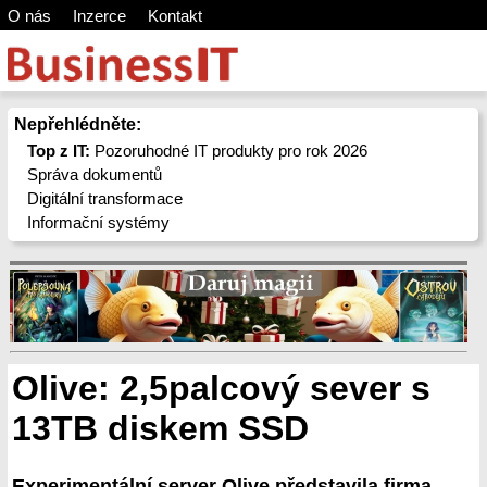
O nás
Inzerce
Kontakt
Nepřehlédněte:
Top z IT:
Pozoruhodné IT produkty pro rok 2026
Správa dokumentů
Digitální transformace
Informační systémy
Olive: 2,5palcový sever s
13TB diskem SSD
Experimentální server Olive představila firma