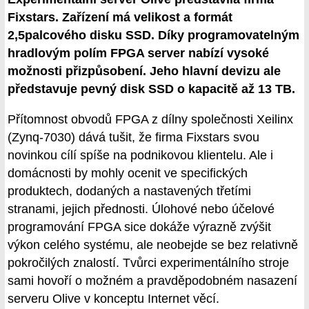
Fixstars. Zařízení má velikost a formát
2,5palcového disku SSD. Díky programovatelným
hradlovým polím FPGA server nabízí vysoké
možnosti přizpůsobení. Jeho hlavní devizu ale
představuje pevný disk SSD o kapacitě až 13 TB.
Přítomnost obvodů FPGA z dílny společnosti Xeilinx
(Zynq-7030) dává tušit, že firma Fixstars svou
novinkou cílí spíše na podnikovou klientelu. Ale i
domácnosti by mohly ocenit ve specifických
produktech, dodaných a nastavených třetími
stranami, jejich přednosti. Úlohové nebo účelové
programování FPGA sice dokáže výrazně zvýšit
výkon celého systému, ale neobejde se bez relativně
pokročilých znalostí. Tvůrci experimentálního stroje
sami hovoří o možném a pravděpodobném nasazení
serveru Olive v konceptu Internet věcí.