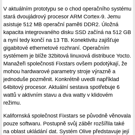
V aktuálním prototypu se o chod operačního systému
stará dvoujádrový procesor ARM Cortex-9. Jemu
asistuje 512 MB operační paměti DDR2. Úložná
kapacita integrovaného disku SSD začíná na 512 GB
a nyní tedy končí na 13 TB. Konektivitu zajišťuje
gigabitové ethernetové rozhraní. Operačním
systémem je blíže 32bitová linuxová distribuce Yocto.
Manažeři společnosti Fixstars ovšem podotýkají, že
mohou hardwarové parametry stroje výrazně a
jednoduše pozměnit. Konkrétně uvedli například
64bitový procesor. Aktuální sestava spotřebuje 6
wattů v aktivním stavu a dva watty v klidovém
režimu.
Kalifornská společnost Fixstars se původně věnovala
pouze softwaru. Postupně svůj záběr rozšířila také
na oblast ukládání dat. Systém Olive představuje její