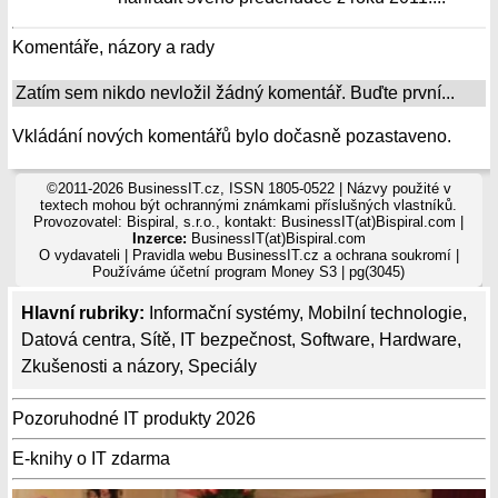
Komentáře, názory a rady
Zatím sem nikdo nevložil žádný komentář. Buďte první...
Vkládání nových komentářů bylo dočasně pozastaveno.
©2011-2026 BusinessIT.cz, ISSN 1805-0522 | Názvy použité v
textech mohou být ochrannými známkami příslušných vlastníků.
Provozovatel: Bispiral, s.r.o., kontakt: BusinessIT(at)Bispiral.com |
Inzerce:
BusinessIT(at)Bispiral.com
O vydavateli
|
Pravidla webu BusinessIT.cz a ochrana soukromí
|
Používáme
účetní program Money S3
| pg(3045)
Hlavní rubriky:
Informační systémy
,
Mobilní technologie
,
Datová centra
,
Sítě
,
IT bezpečnost
,
Software
,
Hardware
,
Zkušenosti a názory
,
Speciály
Pozoruhodné IT produkty 2026
E-knihy o IT zdarma