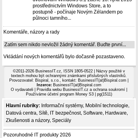
prostřednictvím Windows Store, a to
postupně - počínaje Novým Zélandem po
půlnoci tamního...
Komentáře, názory a rady
Zatím sem nikdo nevložil žádný komentář. Buďte první...
Vkládání nových komentářů bylo dočasně pozastaveno.
©2011-2026 BusinessIT.cz, ISSN 1805-0522 | Názvy použité v
textech mohou být ochrannými známkami příslušných vlastníků.
Provozovatel: Bispiral, s.r.o., kontakt: BusinessIT(at)Bispiral.com |
Inzerce:
BusinessIT(at)Bispiral.com
O vydavateli
|
Pravidla webu BusinessIT.cz a ochrana soukromí
|
Používáme
účetní program Money S3
| pg(1511)
Hlavní rubriky:
Informační systémy
,
Mobilní technologie
,
Datová centra
,
Sítě
,
IT bezpečnost
,
Software
,
Hardware
,
Zkušenosti a názory
,
Speciály
Pozoruhodné IT produkty 2026