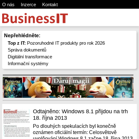
O nás
Inzerce
Kontakt
Nepřehlédněte:
Top z IT:
Pozoruhodné IT produkty pro rok 2026
Správa dokumentů
Digitální transformace
Informační systémy
Odtajněno: Windows 8.1 přijdou na trh
18. října 2013
Po dlouhých spekulacích byl konečně
oznámen oficiální termín: Celosvětově
uvolňování Windows 8.1 začne 18. října 2013