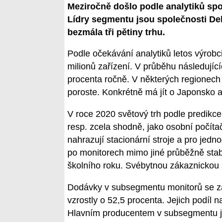
Meziročně došlo podle analytiků spo
Lídry segmentu jsou společnosti Del
bezmála tři pětiny trhu.
Podle očekávání analytiků letos výrobc
milionů zařízení. V průběhu následující
procenta ročně. V některých regionec
poroste. Konkrétně má jít o Japonsko 
V roce 2020 světový trh podle predikc
resp. zcela shodně, jako osobní počíta
nahrazují stacionární stroje a pro jedn
po monitorech mimo jiné průběžně stabi
školního roku. Svébytnou zákaznickou s
Dodávky v subsegmentu monitorů se z
vzrostly o 52,5 procenta. Jejich podíl n
Hlavním producentem v subsegmentu j