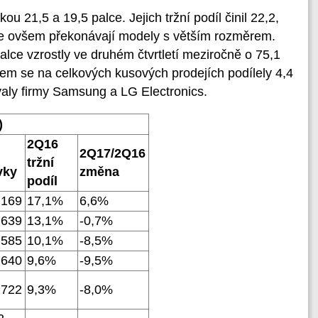
 21,5 a 19,5 palce. Jejich tržní podíl činil 22,2,
 je ovšem překonávají modely s větším rozměrem.
lce vzrostly ve druhém čtvrtletí meziročně o 75,1
em se na celkových kusových prodejích podílely 4,4
valy firmy Samsung a LG Electronics.
)
2Q16
2Q17/2Q16
tržní
vky
změna
podíl
 169
17,1%
6,6%
 639
13,1%
-0,7%
 585
10,1%
-8,5%
 640
9,6%
-9,5%
 722
9,3%
-8,0%