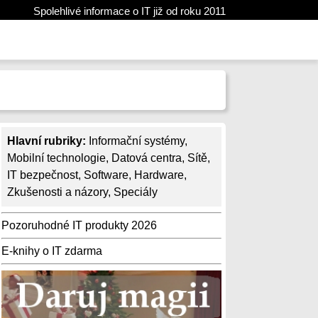
Spolehlivé informace o IT již od roku 2011
Hlavní rubriky:
Informační systémy
,
Mobilní technologie
,
Datová centra
,
Sítě
,
IT bezpečnost
,
Software
,
Hardware
,
Zkušenosti a názory
,
Speciály
Pozoruhodné IT produkty 2026
E-knihy o IT zdarma