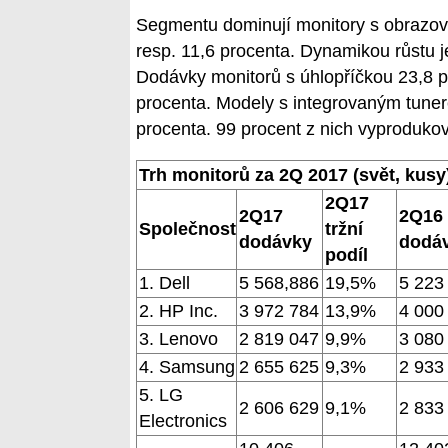
Segmentu dominují monitory s obrazovkou
resp. 11,6 procenta. Dynamikou růstu
Dodávky monitorů s úhlopříčkou 23,8 pa
procenta. Modely s integrovaným tuner
procenta. 99 procent z nich vyproduko
Trh monitorů za 2Q 2017 (svět, kusy
2Q17
2Q17
2Q16
Společnost
tržní
dodávky
dodá
podíl
1. Dell
5 568,886
19,5%
5 223
2. HP Inc.
3 972 784
13,9%
4 000
3. Lenovo
2 819 047
9,9%
3 080
4. Samsung
2 655 625
9,3%
2 933
5. LG
2 606 629
9,1%
2 833
Electronics