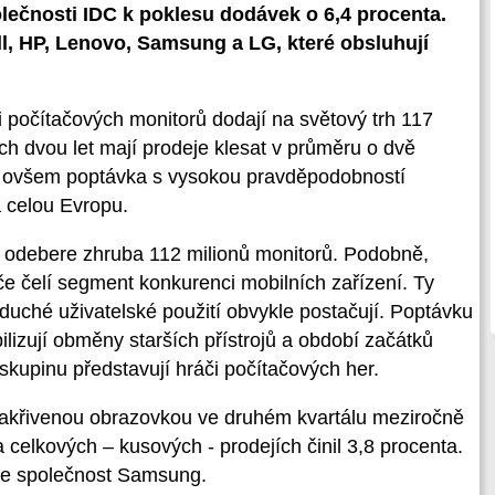
lečnosti IDC k poklesu dodávek o 6,4 procenta.
l, HP, Lenovo, Samsung a LG, které obsluhují
i počítačových monitorů dodají na světový trh 117
ch dvou let mají prodeje klesat v průměru o dvě
h ovšem poptávka s vysokou pravděpodobností
a celou Evropu.
e odebere zhruba 112 milionů monitorů. Podobně,
če čelí segment konkurenci mobilních zařízení. Ty
oduché uživatelské použití obvykle postačují. Poptávku
lizují obměny starších přístrojů a období začátků
kupinu představují hráči počítačových her.
akřivenou obrazovkou ve druhém kvartálu meziročně
a celkových – kusových - prodejích činil 3,8 procenta.
e společnost Samsung.