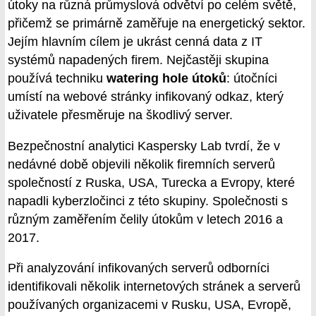
útoky na různá průmyslová odvětví po celém světě,
přičemž se primárně zaměřuje na energetický sektor.
Jejím hlavním cílem je ukrást cenná data z IT
systémů napadených firem. Nejčastěji skupina
používá techniku
watering hole útoků
: útočníci
umístí na webové stránky infikovaný odkaz, který
uživatele přesměruje na škodlivý server.
Bezpečnostní analytici Kaspersky Lab tvrdí, že v
nedávné době objevili několik firemních serverů
společností z Ruska, USA, Turecka a Evropy, které
napadli kyberzločinci z této skupiny. Společnosti s
různým zaměřením čelily útokům v letech 2016 a
2017.
Při analyzování infikovaných serverů odborníci
identifikovali několik internetových stránek a serverů
používaných organizacemi v Rusku, USA, Evropě,