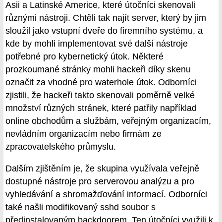
Asii a Latinské Americe, které útočníci skenovali
různými nástroji. Chtěli tak najít server, který by jim
sloužil jako vstupní dveře do firemního systému, a
kde by mohli implementovat své další nástroje
potřebné pro kybernetický útok. Některé
prozkoumané stránky mohli hackeři díky skenu
označit za vhodné pro waterhole útok. Odborníci
zjistili, že hackeři takto skenovali poměrně velké
množství různých stránek, které patřily například
online obchodům a službám, veřejným organizacím,
nevládním organizacím nebo firmám ze
zpracovatelského průmyslu.
Dalším zjištěním je, že skupina využívala veřejně
dostupné nástroje pro serverovou analýzu a pro
vyhledávání a shromažďování informací. Odborníci
také našli modifikovaný sshd soubor s
předinstalovaným backdoorem. Ten útočníci využili k