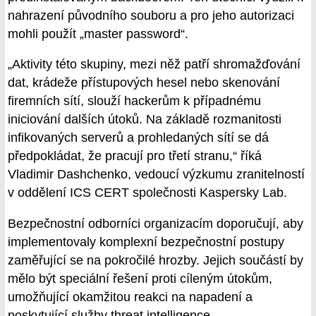
nahrazení původního souboru a pro jeho autorizaci
mohli použít „master password“.
„Aktivity této skupiny, mezi něž patří shromažďování
dat, krádeže přístupových hesel nebo skenování
firemních sítí, slouží hackerům k případnému
iniciování dalších útoků. Na základě rozmanitosti
infikovaných serverů a prohledaných sítí se dá
předpokládat, že pracují pro třetí stranu,“ říká
Vladimir Dashchenko, vedoucí výzkumu zranitelností
v oddělení ICS CERT společnosti Kaspersky Lab.
Bezpečnostní odborníci organizacím doporučují, aby
implementovaly komplexní bezpečnostní postupy
zaměřující se na pokročilé hrozby. Jejich součástí by
mělo být speciální řešení proti cíleným útokům,
umožňující okamžitou reakci na napadení a
poskytující služby threat intelligence.