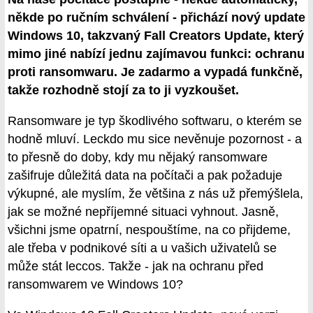
někde po ručním schválení - přichází nový update
Windows 10, takzvaný Fall Creators Update, který
mimo jiné nabízí jednu zajímavou funkci: ochranu
proti ransomwaru. Je zadarmo a vypadá funkčně,
takže rozhodně stojí za to ji vyzkoušet.
Ransomware je typ škodlivého softwaru, o kterém se
hodně mluví. Leckdo mu sice nevěnuje pozornost - a
to přesně do doby, kdy mu nějaký ransomware
zašifruje důležitá data na počítači a pak požaduje
výkupné, ale myslím, že většina z nás už přemýšlela,
jak se možné nepříjemné situaci vyhnout. Jasně,
všichni jsme opatrní, nespouštíme, na co přijdeme,
ale třeba v podnikové síti a u vašich uživatelů se
může stát leccos. Takže - jak na ochranu před
ransomwarem ve Windows 10?