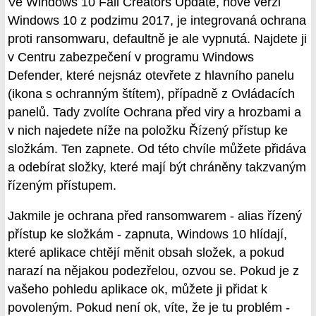
Ve Windows 10 Fall Creators Update, nové verzi
Windows 10 z podzimu 2017, je integrovaná ochrana
proti ransomwaru, defaultně je ale vypnutá. Najdete ji
v Centru zabezpečení v programu Windows
Defender, které nejsnáz otevřete z hlavního panelu
(ikona s ochranným štítem), případně z Ovládacích
panelů. Tady zvolíte Ochrana před viry a hrozbami a
v nich najedete níže na položku Řízený přístup ke
složkám. Ten zapnete. Od této chvíle můžete přidáva
a odebírat složky, které mají být chráněny takzvaným
řízeným přístupem.
Jakmile je ochrana před ransomwarem - alias řízený
přístup ke složkám - zapnuta, Windows 10 hlídají,
které aplikace chtějí měnit obsah složek, a pokud
narazí na nějakou podezřelou, ozvou se. Pokud je z
vašeho pohledu aplikace ok, můžete ji přidat k
povoleným. Pokud není ok, víte, že je tu problém -