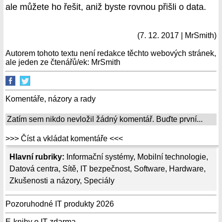
ale můžete ho řešit, aniž byste rovnou přišli o data.
(7. 12. 2017 | MrSmith)
Autorem tohoto textu není redakce těchto webových stránek,
ale jeden ze čtenářů/ek: MrSmith
Komentáře, názory a rady
Zatím sem nikdo nevložil žádný komentář. Buďte první...
>>> Číst a vkládat komentáře <<<
Hlavní rubriky:
Informační systémy
,
Mobilní technologie
,
Datová centra
,
Sítě
,
IT bezpečnost
,
Software
,
Hardware
,
Zkušenosti a názory
,
Speciály
Pozoruhodné IT produkty 2026
E-knihy o IT zdarma