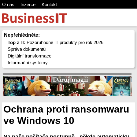
O nás
Inzerce
Kontakt
Nepřehlédněte:
Top z IT:
Pozoruhodné IT produkty pro rok 2026
Správa dokumentů
Digitální transformace
Informační systémy
Ochrana proti ransomwaru
ve Windows 10
Na naše počítače postupně - někde automaticky,