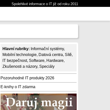
Spolehlivé informace o IT již od roku 2011
Hlavní rubriky:
Informační systémy
,
Mobilní technologie
,
Datová centra
,
Sítě
,
IT bezpečnost
,
Software
,
Hardware
,
Zkušenosti a názory
,
Speciály
Pozoruhodné IT produkty 2026
E-knihy o IT zdarma