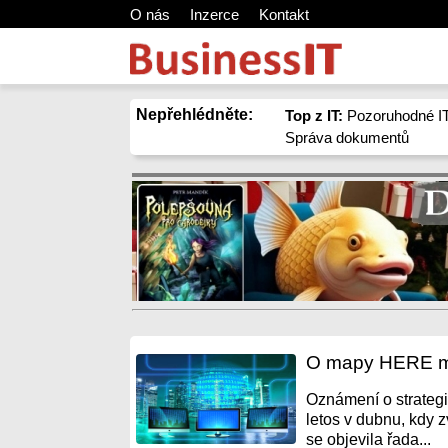
O nás
Inzerce
Kontakt
Nepřehlédněte:
Top z IT:
Pozoruhodné IT
Správa dokumentů
O mapy HERE má
Oznámení o strateg
letos v dubnu, kdy z
se objevila řada...