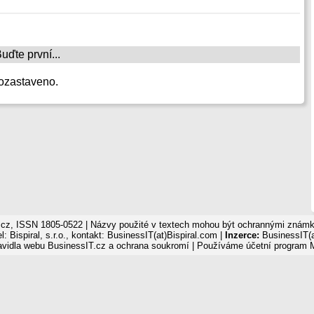
ďte první...
ozastaveno.
cz, ISSN 1805-0522 | Názvy použité v textech mohou být ochrannými známka
: Bispiral, s.r.o., kontakt: BusinessIT(at)Bispiral.com |
Inzerce:
BusinessIT(a
avidla webu BusinessIT.cz a ochrana soukromí
| Používáme
účetní program