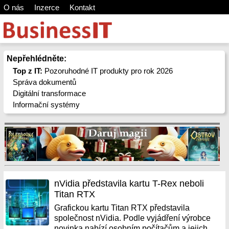
O nás
Inzerce
Kontakt
Nepřehlédněte:
Top z IT:
Pozoruhodné IT produkty pro rok 2026
Správa dokumentů
Digitální transformace
Informační systémy
nVidia představila kartu T-Rex neboli
Titan RTX
Grafickou kartu Titan RTX představila
společnost nVidia. Podle vyjádření výrobce
novinka nabízí osobním počítačům a jejich