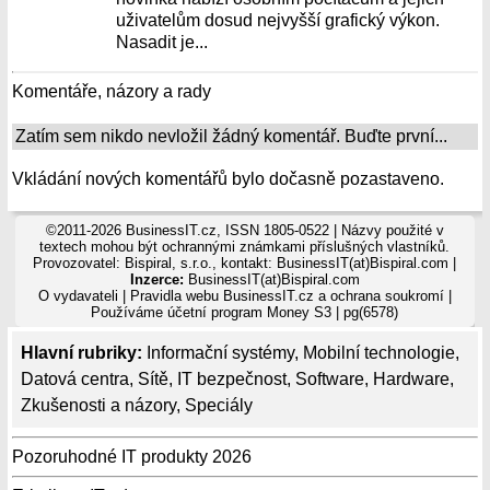
uživatelům dosud nejvyšší grafický výkon.
Nasadit je...
Komentáře, názory a rady
Zatím sem nikdo nevložil žádný komentář. Buďte první...
Vkládání nových komentářů bylo dočasně pozastaveno.
©2011-2026 BusinessIT.cz, ISSN 1805-0522 | Názvy použité v
textech mohou být ochrannými známkami příslušných vlastníků.
Provozovatel: Bispiral, s.r.o., kontakt: BusinessIT(at)Bispiral.com |
Inzerce:
BusinessIT(at)Bispiral.com
O vydavateli
|
Pravidla webu BusinessIT.cz a ochrana soukromí
|
Používáme
účetní program Money S3
| pg(6578)
Hlavní rubriky:
Informační systémy
,
Mobilní technologie
,
Datová centra
,
Sítě
,
IT bezpečnost
,
Software
,
Hardware
,
Zkušenosti a názory
,
Speciály
Pozoruhodné IT produkty 2026