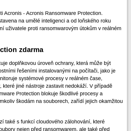
sti Acronis - Acronis Ransomware Protection.
stavena na umělé inteligenci a od loňského roku
ání uživatele proti ransomwarovým útokům v reálném
ction zdarma
uje doplňkovou úroveň ochrany, která může být
tními řešeními instalovanými na počítači, jako je
Monitoruje systémové procesy v reálném čase,
 které jiné nástroje zastavit nedokáží. V případě
are Protection blokuje škodlivé procesy a
ýmkoliv škodám na souborech, zařídí jejich okamžitou
í také s funkcí cloudového zálohování, které
soubory nejen před ransomwarem, ale také před