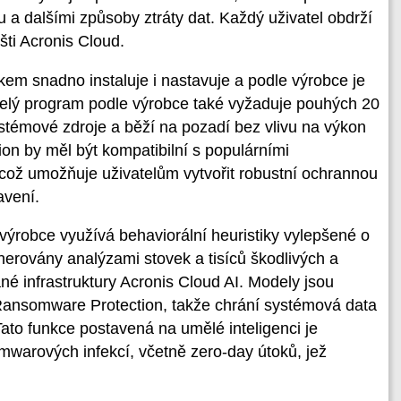
 a dalšími způsoby ztráty dat. Každý uživatel obdrží
ti Acronis Cloud.
em snadno instaluje i nastavuje a podle výrobce je
elý program podle výrobce také vyžaduje pouhých 20
stémové zdroje a běží na pozadí bez vlivu na výkon
on by měl být kompatibilní s populárními
 což umožňuje uživatelům vytvořit robustní ochrannou
avení.
ýrobce využívá behaviorální heuristiky vylepšené o
nerovány analýzami stovek a tisíců škodlivých a
é infrastruktury Acronis Cloud AI. Modely jsou
Ransomware Protection, takže chrání systémová data
 Tato funkce postavená na umělé inteligenci je
mwarových infekcí, včetně zero-day útoků, jež