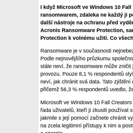
I když Microsoft ve Windows 10 Fall
ransomwarem, zdaleka ne každý ji pov
další nástroje na ochranu před vyd
Acronis Ransomware Protection, sam
Protection k volnému užití. Co všec
Ransomware je v současnosti nejnebez
Podle nejnovějšího průzkumu společnos
stále neví, že ransomware může zničit je
provozu. Pouze 8,1 % respondentů sly
neví, jak chránit svá data. Tato zjiště
přičemž 56,3 % respondentů uvedlo, že 
Microsoft ve Windows 10 Fall Creator
řada uživatelů, kteří ji zkusili používat
jakmile s její pomocí začnete chránit v
na zcela legitimní přístupy k nim a po