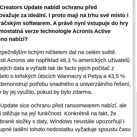
 Creators Update nabídl ochranu před
ažuje za ideální. I proto mají na trhu své místo i
ěračským softwarem. A právě nyní vstupuje do hry
ostatná verze technologie Acronis Active
hno nabízí?
pečnějším tichým ničitelem dat na celém světě.
ti Acronis ale například 48,3 % amerických uživatelů
jich data a vyřadit tak de facto jejich počítač z
šelo o loňských útocích Wannacry a Petya a 43,5 %
ní demonstrují potřebu snadného a univerzálního řešení,
by jej využilo, pokud by bylo zdarma.
s Update sice ochranu před ransomwarem nabízí, ale
 si stěžuje na její funkčnost. Konkrétně na fakt, že
ybrané složky s daty, Windows neustále upozorňují i
stupné ladění tohoto nedostatku vyžaduje spoustu času