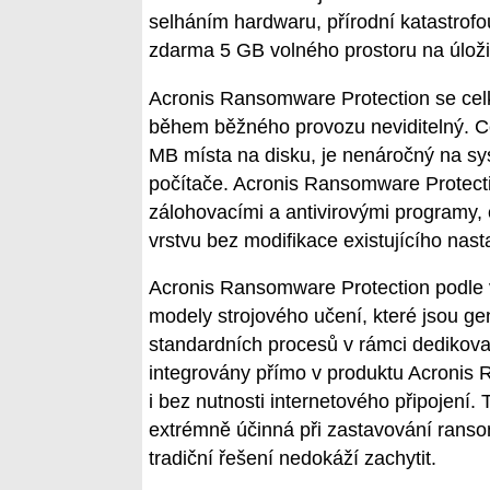
selháním hardwaru, přírodní katastrofou
zdarma 5 GB volného prostoru na úložiš
Acronis Ransomware Protection se celk
během běžného provozu neviditelný. C
MB místa na disku, je nenáročný na sy
počítače. Acronis Ransomware Protecti
zálohovacími a antivirovými programy,
vrstvu bez modifikace existujícího nast
Acronis Ransomware Protection podle v
modely strojového učení, které jsou ge
standardních procesů v rámci dedikovan
integrovány přímo v produktu Acronis 
i bez nutnosti internetového připojení.
extrémně účinná při zastavování ranso
tradiční řešení nedokáží zachytit.