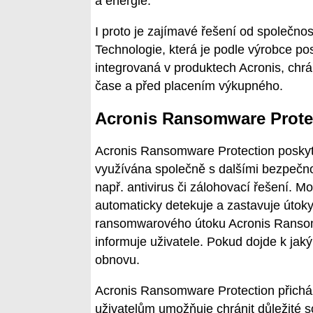
a energie.
I proto je zajímavé řešení od společno
Technologie, která je podle výrobce po
integrovaná v produktech Acronis, chr
čase a před placením výkupného.
Acronis Ransomware Prote
Acronis Ransomware Protection poskyt
využívána společně s dalšími bezpečnos
např. antivirus či zálohovací řešení. 
automaticky detekuje a zastavuje útoky,
ransomwarového útoku Acronis Ransomw
informuje uživatele. Pokud dojde k jak
obnovu.
Acronis Ransomware Protection přicház
uživatelům umožňuje chránit důležité 