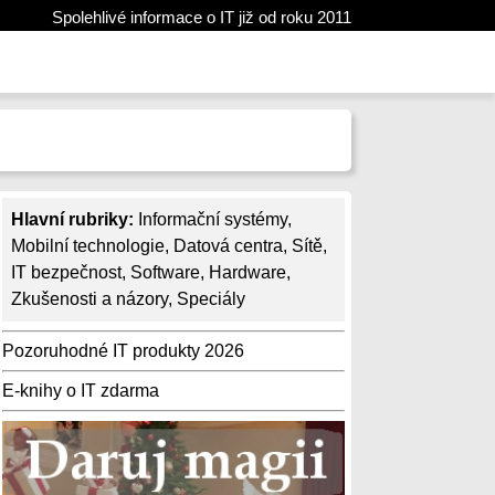
Spolehlivé informace o IT již od roku 2011
Hlavní rubriky:
Informační systémy
,
Mobilní technologie
,
Datová centra
,
Sítě
,
IT bezpečnost
,
Software
,
Hardware
,
Zkušenosti a názory
,
Speciály
Pozoruhodné IT produkty 2026
E-knihy o IT zdarma