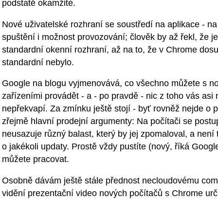
podstatě okamžité.
Nové uživatelské rozhraní se soustředí na aplikace - na
spuštění i možnost provozování; člověk by až řekl, že je
standardní okenní rozhraní, až na to, že v Chrome dosu
standardní nebylo.
Google na blogu vyjmenovává, co všechno můžete s n
zařízeními provádět - a - po pravdě - nic z toho vás asi 
nepřekvapí. Za zmínku ještě stojí - byť rovněž nejde o 
zřejmě hlavní prodejní argumenty: Na počítači se post
neusazuje různý balast, který by jej zpomaloval, a není 
o jakékoli updaty. Prostě vždy pustíte (nový, říká Googl
můžete pracovat.
Osobně dávám ještě stále přednost necloudovému comp
vidění prezentační video nových počítačů s Chrome určit