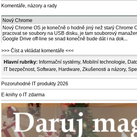
Komentáře, názory a rady
Nový Chrome
Nový Chrome OS je konečně o hodně jiný než starý Chrome 
pracovat se soubory na USB disku, je tam souborový manažer
Google Drive off-line se snad konečně bude dát i na dok...
>>> Číst a vkládat komentáře <<<
Hlavní rubriky:
Informační systémy
,
Mobilní technologie
,
Dato
IT bezpečnost
,
Software
,
Hardware
,
Zkušenosti a názory
,
Spe
Pozoruhodné IT produkty 2026
E-knihy o IT zdarma