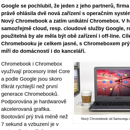
Google se pochlubil, že jeden z jeho partnerů, fir
právě ohlásila dvě nová zařízení s operačním sys
Nový Chromebook a zatím unikátní Chromebox. V hla
samozřejmě cloud, resp. cloudové služby Google, 
použitelná by ale měla být obě zařízení i off-line. Cíl
Chromebooku je celkem jasné, s Chromeboxem pr
míří do domácností i do kanceláří.
Chromebook i Chromebox
využívají procesory Intel Core
a podle Google jsou skoro
třikrát rychlejší než první
generace Chromebooků.
Podporována je hardwarově
akcelerovaná grafika.
Bootování prý trvá méně než
Nový Chromebook od Samsungu v o
7 sekund a vzbuzení je v