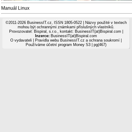
Manuál Linux
©2011-2026 BusinessIT.cz, ISSN 1805-0522 | Názvy použité v textech
mohou být ochrannými známkami příslušných vlastníků.
Provozovatel: Bispiral, s.r.o., kontakt: BusinessIT(at)Bispiral.com |
Inzerce:
BusinessIT(at)Bispiral.com
O vydavateli
|
Pravidla webu BusinessIT.cz a ochrana soukromí
|
Používáme
účetní program Money S3
| pg(467)