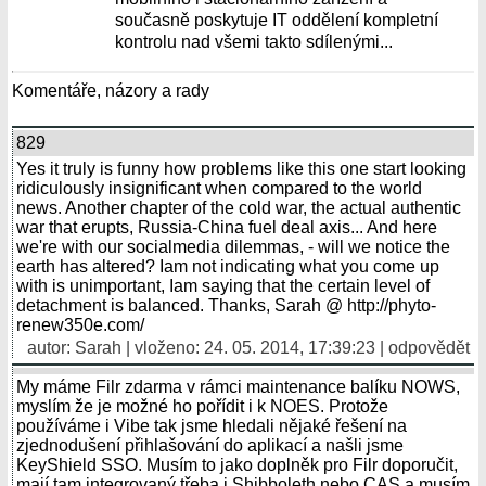
současně poskytuje IT oddělení kompletní
kontrolu nad všemi takto sdílenými...
Komentáře, názory a rady
829
Yes it truly is funny how problems like this one start looking
ridiculously insignificant when compared to the world
news. Another chapter of the cold war, the actual authentic
war that erupts, Russia-China fuel deal axis... And here
we're with our socialmedia dilemmas, - will we notice the
earth has altered? Iam not indicating what you come up
with is unimportant, Iam saying that the certain level of
detachment is balanced. Thanks, Sarah @ http://phyto-
renew350e.com/
autor:
Sarah
| vloženo: 24. 05. 2014, 17:39:23 |
odpovědět
My máme Filr zdarma v rámci maintenance balíku NOWS,
myslím že je možné ho pořídit i k NOES. Protože
používáme i Vibe tak jsme hledali nějaké řešení na
zjednodušení přihlašování do aplikací a našli jsme
KeyShield SSO. Musím to jako doplněk pro Filr doporučit,
mají tam integrovaný třeba i Shibboleth nebo CAS a musím