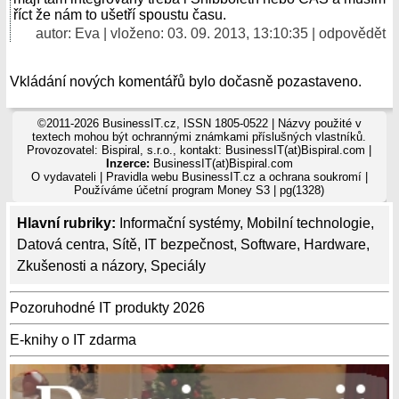
říct že nám to ušetří spoustu času.
autor: Eva | vloženo: 03. 09. 2013, 13:10:35 |
odpovědět
Vkládání nových komentářů bylo dočasně pozastaveno.
©2011-2026 BusinessIT.cz, ISSN 1805-0522 | Názvy použité v
textech mohou být ochrannými známkami příslušných vlastníků.
Provozovatel: Bispiral, s.r.o., kontakt: BusinessIT(at)Bispiral.com |
Inzerce:
BusinessIT(at)Bispiral.com
O vydavateli
|
Pravidla webu BusinessIT.cz a ochrana soukromí
|
Používáme
účetní program Money S3
| pg(1328)
Hlavní rubriky:
Informační systémy
,
Mobilní technologie
,
Datová centra
,
Sítě
,
IT bezpečnost
,
Software
,
Hardware
,
Zkušenosti a názory
,
Speciály
Pozoruhodné IT produkty 2026
E-knihy o IT zdarma