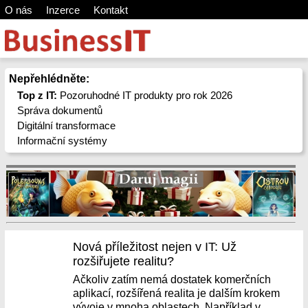
O nás
Inzerce
Kontakt
Nepřehlédněte:
Top z IT:
Pozoruhodné IT produkty pro rok 2026
Správa dokumentů
Digitální transformace
Informační systémy
Nová příležitost nejen v IT: Už
rozšiřujete realitu?
Ačkoliv zatím nemá dostatek komerčních
aplikací, rozšířená realita je dalším krokem
vývoje v mnoha oblastech. Například v