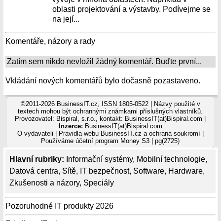
oblasti projektování a výstavby. Podívejme se
na její...
Komentáře, názory a rady
Zatím sem nikdo nevložil žádný komentář. Buďte první...
Vkládání nových komentářů bylo dočasně pozastaveno.
©2011-2026 BusinessIT.cz, ISSN 1805-0522 | Názvy použité v
textech mohou být ochrannými známkami příslušných vlastníků.
Provozovatel: Bispiral, s.r.o., kontakt: BusinessIT(at)Bispiral.com |
Inzerce:
BusinessIT(at)Bispiral.com
O vydavateli
|
Pravidla webu BusinessIT.cz a ochrana soukromí
|
Používáme
účetní program Money S3
| pg(2725)
Hlavní rubriky:
Informační systémy
,
Mobilní technologie
,
Datová centra
,
Sítě
,
IT bezpečnost
,
Software
,
Hardware
,
Zkušenosti a názory
,
Speciály
Pozoruhodné IT produkty 2026