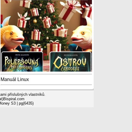
Manuál Linux
mi příslušných vlastníků.
t)Bispiral.com
 Money S3
| pg(6435)