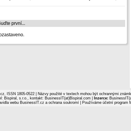
ďte první...
ozastaveno.
cz, ISSN 1805-0522 | Názvy použité v textech mohou být ochrannými známka
: Bispiral, s.r.o., kontakt: BusinessIT(at)Bispiral.com |
Inzerce:
BusinessIT(a
avidla webu BusinessIT.cz a ochrana soukromí
| Používáme
účetní program