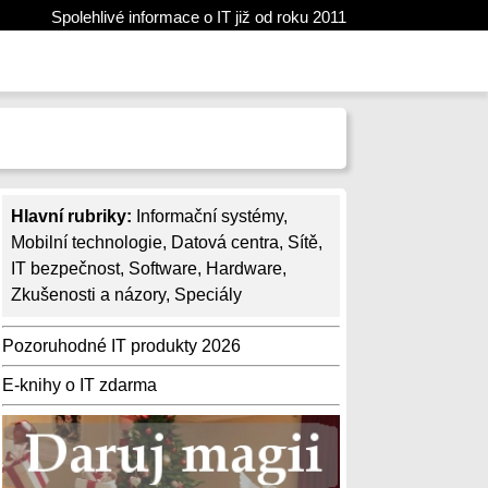
Spolehlivé informace o IT již od roku 2011
Hlavní rubriky:
Informační systémy
,
Mobilní technologie
,
Datová centra
,
Sítě
,
IT bezpečnost
,
Software
,
Hardware
,
Zkušenosti a názory
,
Speciály
Pozoruhodné IT produkty 2026
E-knihy o IT zdarma