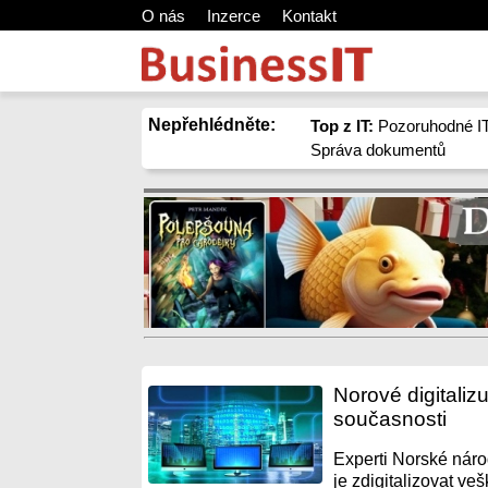
O nás
Inzerce
Kontakt
Nepřehlédněte:
Top z IT:
Pozoruhodné IT
Správa dokumentů
Norové digitalizu
současnosti
Experti Norské národ
je zdigitalizovat veš