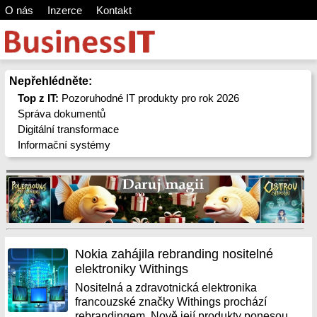
O nás
Inzerce
Kontakt
Nepřehlédněte:
Top z IT:
Pozoruhodné IT produkty pro rok 2026
Správa dokumentů
Digitální transformace
Informační systémy
Nokia zahájila rebranding nositelné
elektroniky Withings
Nositelná a zdravotnická elektronika
francouzské značky Withings prochází
rebrandingem. Nově její produkty ponesou