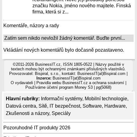
značku Nokia, jméno nového majitele. Finská
firma, která si z...
Komentáře, názory a rady
Zatím sem nikdo nevložil žádný komentář. Buďte první...
Vkládání nových komentářů bylo dočasně pozastaveno.
©2011-2026 BusinessIT.cz, ISSN 1805-0522 | Názvy použité v
textech mohou být ochrannými známkami příslušných vlastníků.
Provozovatel: Bispiral, s.r.o., kontakt: BusinessIT(at)Bispiral.com |
Inzerce:
BusinessIT(at)Bispiral.com
O vydavateli
|
Pravidla webu BusinessIT.cz a ochrana soukromí
|
Používáme
účetní program Money S3
| pg(5068)
Hlavní rubriky:
Informační systémy
,
Mobilní technologie
,
Datová centra
,
Sítě
,
IT bezpečnost
,
Software
,
Hardware
,
Zkušenosti a názory
,
Speciály
Pozoruhodné IT produkty 2026