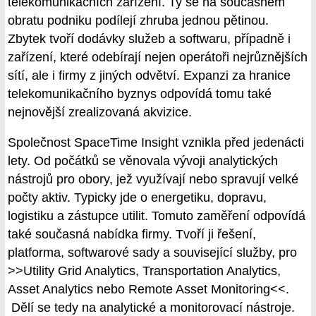
telekomunikačních zařízení. Ty se na současném
obratu podniku podílejí zhruba jednou pětinou.
Zbytek tvoří dodávky služeb a softwaru, případně i
zařízení, které odebírají nejen operátoři nejrůznějších
sítí, ale i firmy z jiných odvětví. Expanzi za hranice
telekomunikačního byznys odpovídá tomu také
nejnovější zrealizovaná akvizice.
Společnost SpaceTime Insight vznikla před jedenácti
lety. Od počátků se věnovala vývoji analytických
nástrojů pro obory, jež využívají nebo spravují velké
počty aktiv. Typicky jde o energetiku, dopravu,
logistiku a zástupce utilit. Tomuto zaměření odpovídá
také současná nabídka firmy. Tvoří ji řešení,
platforma, softwarové sady a související služby, pro
>>Utility Grid Analytics, Transportation Analytics,
Asset Analytics nebo Remote Asset Monitoring<<.
Dělí se tedy na analytické a monitorovací nástroje.