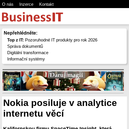
O nás
Inzerce
Kontakt
Nepřehlédněte:
Top z IT:
Pozoruhodné IT produkty pro rok 2026
Správa dokumentů
Digitální transformace
Informační systémy
Nokia posiluje v analytice
internetu věcí
Kalifornskou firmu SpaceTime Insight, která