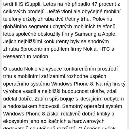
tvrdí IHS iSuppli. Letos na ně připadlo 47 procent z
celkových prodejů. Ještě vloni ale obyčejné mobilní
telefony držely zhruba dvě třetiny trhu. Polovinu
globálního segmentu chytrých mobilních telefonů
letos společně obsloužily firmy Samsung a Apple.
Jejich nejbližšími konkurenty byly se shodným
zhruba 5procentním podílem firmy Nokia, HTC a
Research In Motion.
O osudu Nokie ve vysoce konkurenčním prostředí
trhu s mobilními zařízeními rozhodne úspěch
operačního systému Windows Phone 8. Na něj finský
výrobce vsadil a nejbližší budoucnost ukáže, zdali
udělal dobře. Zatím spíš bojuje s klesajícím odbytem
a nedostatkem hotovosti. Samotný operační systém
Windows Phone 8 získal relativně dobré kritiky a
ekosystém jeho aplikačních a hardwarových
dodavatelů se utěšeně rozrůstá. O úspěchu však