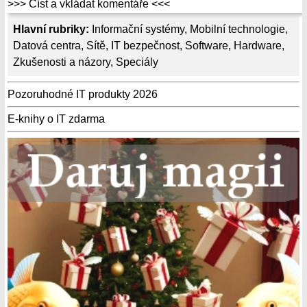
>>> Číst a vkládat komentáře <<<
Hlavní rubriky:
Informační systémy
,
Mobilní technologie
,
Datová centra
,
Sítě
,
IT bezpečnost
,
Software
,
Hardware
,
Zkušenosti a názory
,
Speciály
Pozoruhodné IT produkty 2026
E-knihy o IT zdarma