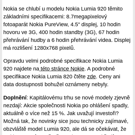
Nokia se chlubí u modelu Nokia Lumia 920 těmito
základními specifikacemi: 8.7megapixelový
fotoaparát Nokia PureView, 4.5" displej, 10 hodin
hovoru ve 3G, 400 hodin standby (3G), 67 hodin
přehrávání hudby a 6 hodin přehrávání videa. Displej
má rozlišení 1280x768 pixelů.
Opravdu velmi podrobné specifikace Nokia Lumia
920 najdete na
této stránce Nokie
. A podrobné
specifikace Nokia Lumia 820 čtěte
zde
. Ceny ani
data dostupnosti bohužel oznámeny nebyly.
Doplnění
: Kapitálovému trhu se nové modely zjevně
nezdají: Akcie společnosti Nokia po ohlášení spadly,
aktuálně o více než 15 %. Jak uvažují investoři?
Možná tak, že novinky sice jsou technicky zajímavé,
obzvláště model Lumia 920, ale dá se očekávat, že