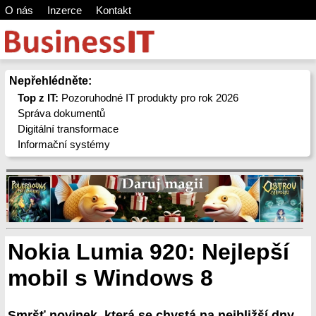
O nás
Inzerce
Kontakt
Nepřehlédněte:
Top z IT:
Pozoruhodné IT produkty pro rok 2026
Správa dokumentů
Digitální transformace
Informační systémy
Nokia Lumia 920: Nejlepší
mobil s Windows 8
Smršť novinek, která se chystá na nejbližší dny