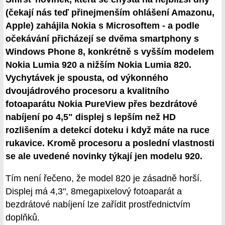
(čekají nás teď přinejmenším ohlášení Amazonu,
Apple) zahájila Nokia s Microsoftem - a podle
očekávání přicházejí se dvěma smartphony s
Windows Phone 8, konkrétně s vyšším modelem
Nokia Lumia 920 a nižším Nokia Lumia 820.
Vychytávek je spousta, od výkonného
dvoujádrového procesoru a kvalitního
fotoaparátu Nokia PureView přes bezdrátové
nabíjení po 4,5" displej s lepším než HD
rozlišením a detekcí doteku i když máte na ruce
rukavice. Kromě procesoru a poslední vlastnosti
se ale uvedené novinky týkají jen modelu 920.
Tím není řečeno, že model 820 je zásadně horší.
Displej má 4,3", 8megapixelový fotoaparát a
bezdrátové nabíjení lze zařídit prostřednictvím
doplňků.