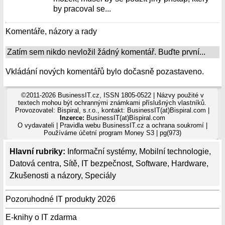
by pracoval se...
Komentáře, názory a rady
Zatím sem nikdo nevložil žádný komentář. Buďte první...
Vkládání nových komentářů bylo dočasně pozastaveno.
©2011-2026 BusinessIT.cz, ISSN 1805-0522 | Názvy použité v
textech mohou být ochrannými známkami příslušných vlastníků.
Provozovatel: Bispiral, s.r.o., kontakt: BusinessIT(at)Bispiral.com |
Inzerce:
BusinessIT(at)Bispiral.com
O vydavateli
|
Pravidla webu BusinessIT.cz a ochrana soukromí
|
Používáme
účetní program Money S3
| pg(973)
Hlavní rubriky:
Informační systémy
,
Mobilní technologie
,
Datová centra
,
Sítě
,
IT bezpečnost
,
Software
,
Hardware
,
Zkušenosti a názory
,
Speciály
Pozoruhodné IT produkty 2026
E-knihy o IT zdarma