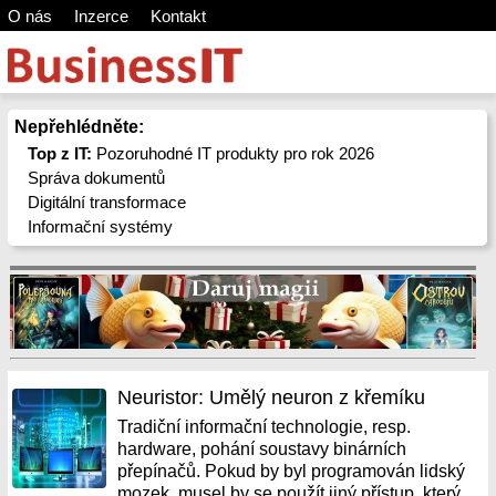
O nás
Inzerce
Kontakt
Nepřehlédněte:
Top z IT:
Pozoruhodné IT produkty pro rok 2026
Správa dokumentů
Digitální transformace
Informační systémy
Neuristor: Umělý neuron z křemíku
Tradiční informační technologie, resp.
hardware, pohání soustavy binárních
přepínačů. Pokud by byl programován lidský
mozek, musel by se použít jiný přístup, který