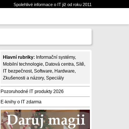
Spolehlivé informace o IT již od roku 2011
Hlavní rubriky:
Informační systémy
,
Mobilní technologie
,
Datová centra
,
Sítě
,
IT bezpečnost
,
Software
,
Hardware
,
Zkušenosti a názory
,
Speciály
Pozoruhodné IT produkty 2026
E-knihy o IT zdarma