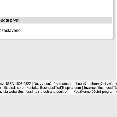
ďte první...
ozastaveno.
cz, ISSN 1805-0522 | Názvy použité v textech mohou být ochrannými známka
: Bispiral, s.r.o., kontakt: BusinessIT(at)Bispiral.com |
Inzerce:
BusinessIT(a
avidla webu BusinessIT.cz a ochrana soukromí
| Používáme
účetní program