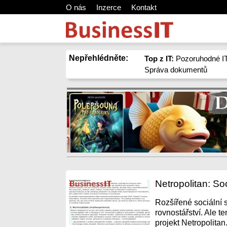
O nás
Inzerce
Kontakt
Nepřehlédněte:
Top z IT:
Pozoruhodné IT
Správa dokumentů
Netropolitan: Soc
Rozšířené sociální 
rovnostářství. Ale 
projekt Netropolitan.