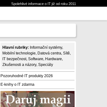
Spolehlivé informace o IT již od roku 2011
Hlavní rubriky:
Informační systémy
,
Mobilní technologie
,
Datová centra
,
Sítě
,
IT bezpečnost
,
Software
,
Hardware
,
Zkušenosti a názory
,
Speciály
Pozoruhodné IT produkty 2026
E-knihy o IT zdarma