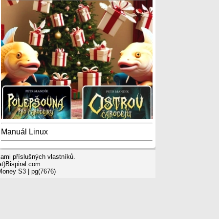
Manuál Linux
mi příslušných vlastníků.
t)Bispiral.com
 Money S3
| pg(7676)