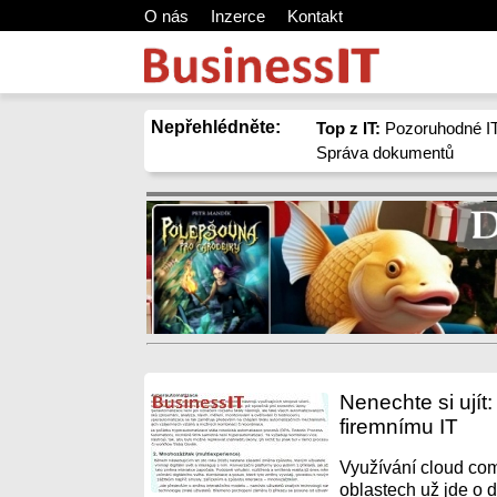
O nás
Inzerce
Kontakt
Nepřehlédněte:
Top z IT:
Pozoruhodné IT
Správa dokumentů
Nenechte si ujít
firemnímu IT
Využívání cloud com
oblastech už jde o 