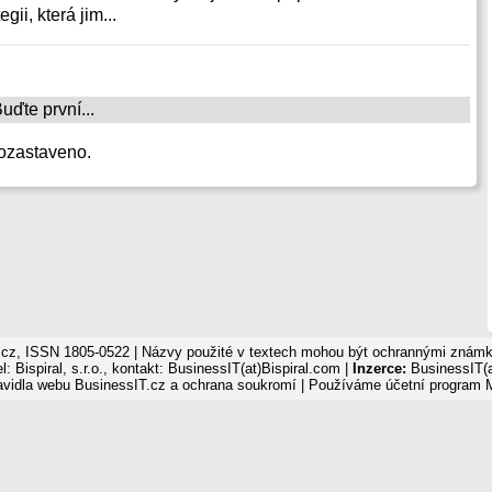
gii, která jim...
ďte první...
ozastaveno.
cz, ISSN 1805-0522 | Názvy použité v textech mohou být ochrannými známka
: Bispiral, s.r.o., kontakt: BusinessIT(at)Bispiral.com |
Inzerce:
BusinessIT(a
avidla webu BusinessIT.cz a ochrana soukromí
| Používáme
účetní program