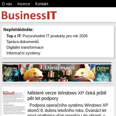
O nás
Inzerce
Kontakt
Nepřehlédněte:
Top z IT:
Pozoruhodné IT produkty pro rok 2026
Správa dokumentů
Digitální transformace
Informační systémy
Některé verze Windows XP čeká ještě
pět let podpory
Podpora operačního systému Windows XP
skončí 8. dubna letošního roku. Dvanáct let
stará platforma však pronikla i do oblastí, v