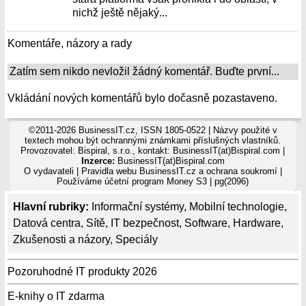
nichž ještě nějaký...
Komentáře, názory a rady
Zatím sem nikdo nevložil žádný komentář. Buďte první...
Vkládání nových komentářů bylo dočasně pozastaveno.
©2011-2026 BusinessIT.cz, ISSN 1805-0522 | Názvy použité v
textech mohou být ochrannými známkami příslušných vlastníků.
Provozovatel: Bispiral, s.r.o., kontakt: BusinessIT(at)Bispiral.com |
Inzerce:
BusinessIT(at)Bispiral.com
O vydavateli
|
Pravidla webu BusinessIT.cz a ochrana soukromí
|
Používáme
účetní program Money S3
| pg(2096)
Hlavní rubriky:
Informační systémy
,
Mobilní technologie
,
Datová centra
,
Sítě
,
IT bezpečnost
,
Software
,
Hardware
,
Zkušenosti a názory
,
Speciály
Pozoruhodné IT produkty 2026
E-knihy o IT zdarma