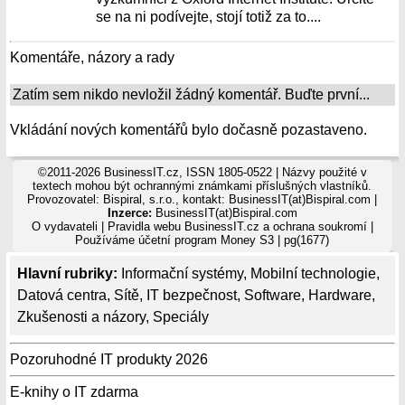
se na ni podívejte, stojí totiž za to....
Komentáře, názory a rady
Zatím sem nikdo nevložil žádný komentář. Buďte první...
Vkládání nových komentářů bylo dočasně pozastaveno.
©2011-2026 BusinessIT.cz, ISSN 1805-0522 | Názvy použité v
textech mohou být ochrannými známkami příslušných vlastníků.
Provozovatel: Bispiral, s.r.o., kontakt: BusinessIT(at)Bispiral.com |
Inzerce:
BusinessIT(at)Bispiral.com
O vydavateli
|
Pravidla webu BusinessIT.cz a ochrana soukromí
|
Používáme
účetní program Money S3
| pg(1677)
Hlavní rubriky:
Informační systémy
,
Mobilní technologie
,
Datová centra
,
Sítě
,
IT bezpečnost
,
Software
,
Hardware
,
Zkušenosti a názory
,
Speciály
Pozoruhodné IT produkty 2026
E-knihy o IT zdarma