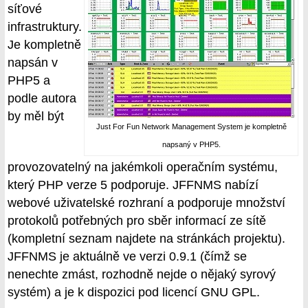
síťové
infrastruktury.
Je kompletně
napsán v
PHP5 a
podle autora
by měl být
Just For Fun Network Management System je kompletně
napsaný v PHP5.
provozovatelný na jakémkoli operačním systému,
který PHP verze 5 podporuje. JFFNMS nabízí
webové uživatelské rozhraní a podporuje množství
protokolů potřebných pro sběr informací ze sítě
(kompletní seznam najdete na stránkách projektu).
JFFNMS je aktuálně ve verzi 0.9.1 (čímž se
nenechte zmást, rozhodně nejde o nějaký syrový
systém) a je k dispozici pod licencí GNU GPL.