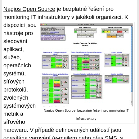
Nagios Open Source
je bezplatné řešení pro
monitoring IT infrastruktury
v jakékoli organizaci. K
dispozici jsou
nástroje pro
sledování
aplikací,
služeb,
operačních
systémů,
síťových
protokolů,
zvolených
systémových
Nagios Open Source, bezplatné řešení pro monitoring IT
metrik a
infrastruktury
síťového
hardwaru. V případě definovaných událostí jsou
odesílána varování (e-mailem nebo přes SMS, s