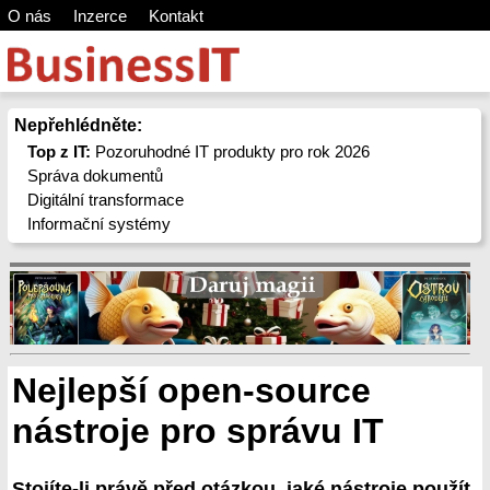
O nás
Inzerce
Kontakt
Nepřehlédněte:
Top z IT:
Pozoruhodné IT produkty pro rok 2026
Správa dokumentů
Digitální transformace
Informační systémy
Nejlepší open-source
nástroje pro správu IT
Stojíte-li právě před otázkou, jaké nástroje použít