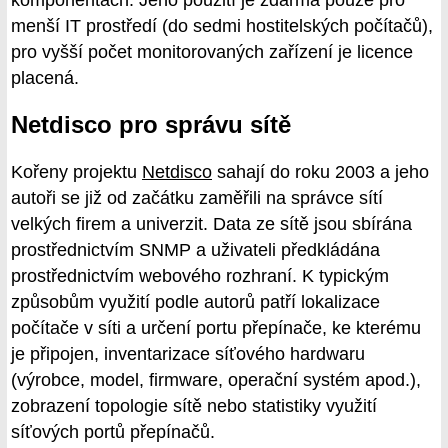
komponentách. Jeho použití je zdarma pouze pro
menší IT prostředí (do sedmi hostitelských počítačů),
pro vyšší počet monitorovaných zařízení je licence
placená.
Netdisco pro správu sítě
Kořeny projektu
Netdisco
sahají do roku 2003 a jeho
autoři se již od začátku zaměřili na správce sítí
velkých firem a univerzit. Data ze sítě jsou sbírána
prostřednictvím SNMP a uživateli předkládána
prostřednictvím webového rozhraní. K typickým
způsobům využití podle autorů patří lokalizace
počítače v síti a určení portu přepínače, ke kterému
je připojen, inventarizace síťového hardwaru
(výrobce, model, firmware, operační systém apod.),
zobrazení topologie sítě nebo statistiky využití
síťových portů přepínačů.