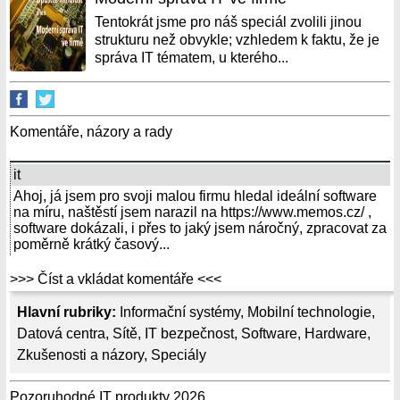
Tentokrát jsme pro náš speciál zvolili jinou
strukturu než obvykle; vzhledem k faktu, že je
správa IT tématem, u kterého...
Komentáře, názory a rady
it
Ahoj, já jsem pro svoji malou firmu hledal ideální software
na míru, naštěstí jsem narazil na https://www.memos.cz/ ,
software dokázali, i přes to jaký jsem náročný, zpracovat za
poměrně krátký časový...
>>> Číst a vkládat komentáře <<<
Hlavní rubriky:
Informační systémy
,
Mobilní technologie
,
Datová centra
,
Sítě
,
IT bezpečnost
,
Software
,
Hardware
,
Zkušenosti a názory
,
Speciály
Pozoruhodné IT produkty 2026