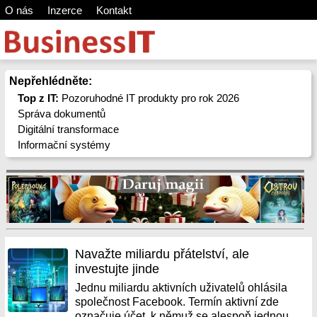
O nás
Inzerce
Kontakt
Nepřehlédněte:
Top z IT:
Pozoruhodné IT produkty pro rok 2026
Správa dokumentů
Digitální transformace
Informační systémy
Navažte miliardu přátelství, ale
investujte jinde
Jednu miliardu aktivních uživatelů ohlásila
společnost Facebook. Termín aktivní zde
označuje účet, k němuž se alespoň jednou