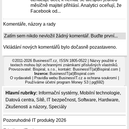
měsíčně majitel přihlásí. Analytici oceňují, že
Facebook od...
Komentáře, názory a rady
Zatím sem nikdo nevložil žádný komentář. Buďte první...
Vkládání nových komentářů bylo dočasně pozastaveno.
©2011-2026 BusinessIT.cz, ISSN 1805-0522 | Názvy použité v
textech mohou být ochrannými známkami příslušných vlastníků.
Provozovatel: Bispiral, s.r.o., kontakt: BusinessIT(at)Bispiral.com |
Inzerce:
BusinessIT(at)Bispiral.com
O vydavateli
|
Pravidla webu BusinessIT.cz a ochrana soukromí
|
Používáme
účetní program Money S3
| pg(692)
Hlavní rubriky:
Informační systémy
,
Mobilní technologie
,
Datová centra
,
Sítě
,
IT bezpečnost
,
Software
,
Hardware
,
Zkušenosti a názory
,
Speciály
Pozoruhodné IT produkty 2026