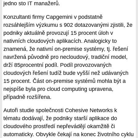
jedno sto IT manažerů.
Konzultanti firmy Capgemini v podstatně
rozsáhlejším výzkumu s 902 dotazovanými zjistili, že
podniky aktuálně provozují 15 procent úloh v
nativních cloudových aplikacích. Analogicky to
znamená, že nativní on-premise systémy, tj. řešení
navržená původně pro necloudový, tradiční model,
drží 85procentní podíl. Podíl provozovaných
cloudových řešení tudíž bude vyšší než udávaných
15 procent. Část on-premise systémů mohla být a
nejspíše byla pro cloud computing upravena,
případně rozšířena.
Autoři studie společnosti Cohesive Networks k
tématu dodávají, že podniky starší aplikace do
cloudového prostředí nepřevádějí okamžitě či
automaticky. Obvykle čekají na konec životního cyklu