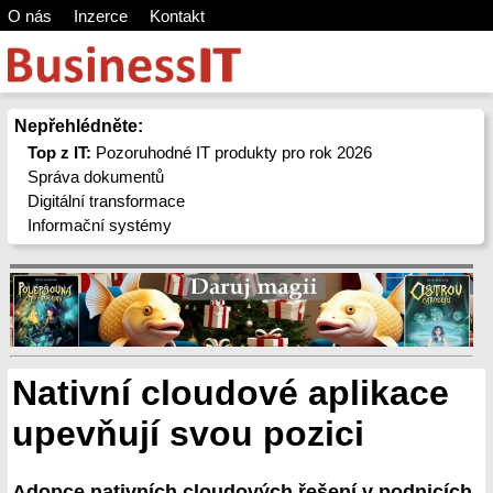
O nás
Inzerce
Kontakt
Nepřehlédněte:
Top z IT:
Pozoruhodné IT produkty pro rok 2026
Správa dokumentů
Digitální transformace
Informační systémy
Nativní cloudové aplikace
upevňují svou pozici
Adopce nativních cloudových řešení v podnicích