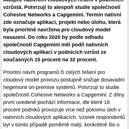
vzrůstá. Potvrzují to alespoň studie společností
Cohesive Networks a Capgemini. Termín nativní
zde označuje aplikaci, projekt nebo úlohu, která
byla prioritně navržena pro cloudový model
nasazení. Do roku 2020 by podle odhadu
společnosti Capgemini měl podíl nativních
cloudových aplikací v podnicích vzrůst ze
současných 15 procent na 32 procent.
Prioritní návrh programů či celých řešení pro
cloudový model provozu postupně snižuje dosavadní
hegemonii on-premise systémů. Potvrzují to studie
společností Cohesive Networks a Capgemini. Z dílny
první uvedené pochází informace, dle které 18
procent podniků provozuje více než polovinu úloh v
nativních cloudových aplikacích. Vzorek respondentů
byl v tomto případě poměrně malý, konkrétně šlo o