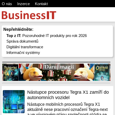
O nás
Inzerce
Kontakt
Nepřehlédněte:
Top z IT:
Pozoruhodné IT produkty pro rok 2026
Správa dokumentů
Digitální transformace
Informační systémy
Nástupce procesoru Tegra X1 zamíří do
autonomních vozidel
Nástupce mobilních procesorů Tegra X1
aktuálně nese pracovní označení Tegra-next
a ve vývojovém plánu společnosti nVidia se