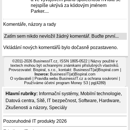
nejspíše ukrývá za kódovým jménem
Parker....
Komentáře, názory a rady
Zatím sem nikdo nevložil žádný komentář. Buďte první...
Vkládání nových komentářů bylo dočasně pozastaveno.
©2011-2026 BusinessIT.cz, ISSN 1805-0522 | Názvy použité v
textech mohou být ochrannými známkami příslušných vlastníků.
Provozovatel: Bispiral, s.r.o., kontakt: BusinessIT(at)Bispiral.com |
Inzerce:
BusinessIT(at)Bispiral.com
O vydavateli
|
Pravidla webu BusinessIT.cz a ochrana soukromí
|
Používáme
účetní program Money S3
| pg(4289)
Hlavní rubriky:
Informační systémy
,
Mobilní technologie
,
Datová centra
,
Sítě
,
IT bezpečnost
,
Software
,
Hardware
,
Zkušenosti a názory
,
Speciály
Pozoruhodné IT produkty 2026