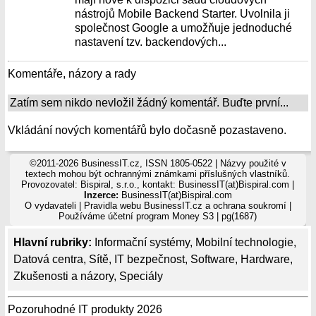
nástrojů Mobile Backend Starter. Uvolnila ji
společnost Google a umožňuje jednoduché
nastavení tzv. backendových...
Komentáře, názory a rady
Zatím sem nikdo nevložil žádný komentář. Buďte první...
Vkládání nových komentářů bylo dočasně pozastaveno.
©2011-2026 BusinessIT.cz, ISSN 1805-0522 | Názvy použité v
textech mohou být ochrannými známkami příslušných vlastníků.
Provozovatel: Bispiral, s.r.o., kontakt: BusinessIT(at)Bispiral.com |
Inzerce:
BusinessIT(at)Bispiral.com
O vydavateli
|
Pravidla webu BusinessIT.cz a ochrana soukromí
|
Používáme
účetní program Money S3
| pg(1687)
Hlavní rubriky:
Informační systémy
,
Mobilní technologie
,
Datová centra
,
Sítě
,
IT bezpečnost
,
Software
,
Hardware
,
Zkušenosti a názory
,
Speciály
Pozoruhodné IT produkty 2026