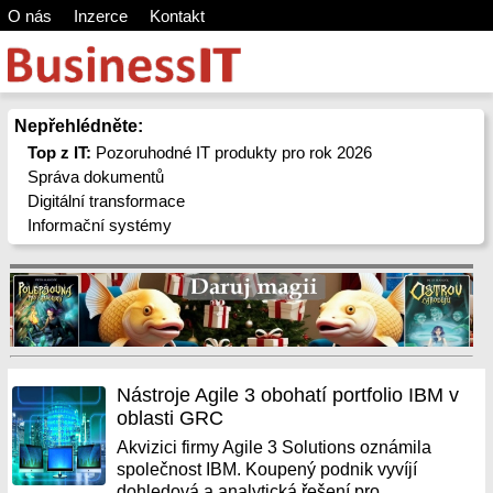
O nás
Inzerce
Kontakt
Nepřehlédněte:
Top z IT:
Pozoruhodné IT produkty pro rok 2026
Správa dokumentů
Digitální transformace
Informační systémy
Nástroje Agile 3 obohatí portfolio IBM v
oblasti GRC
Akvizici firmy Agile 3 Solutions oznámila
společnost IBM. Koupený podnik vyvíjí
dohledová a analytická řešení pro