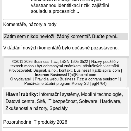
všestrannou identifikaci rizik, zajištění
souladu a procesních...
Komentáře, názory a rady
Zatím sem nikdo nevložil žádný komentář. Buďte první...
Vkládání nových komentářů bylo dočasně pozastaveno.
©2011-2026 BusinessIT.cz, ISSN 1805-0522 | Názvy použité v
textech mohou být ochrannými známkami příslušných vlastníků.
Provozovatel: Bispiral, s.r.o., kontakt: BusinessIT(at)Bispiral.com |
Inzerce:
BusinessIT(at)Bispiral.com
O vydavateli
|
Pravidla webu BusinessIT.cz a ochrana soukromí
|
Používáme
účetní program Money S3
| pg(4764)
Hlavní rubriky:
Informační systémy
,
Mobilní technologie
,
Datová centra
,
Sítě
,
IT bezpečnost
,
Software
,
Hardware
,
Zkušenosti a názory
,
Speciály
Pozoruhodné IT produkty 2026