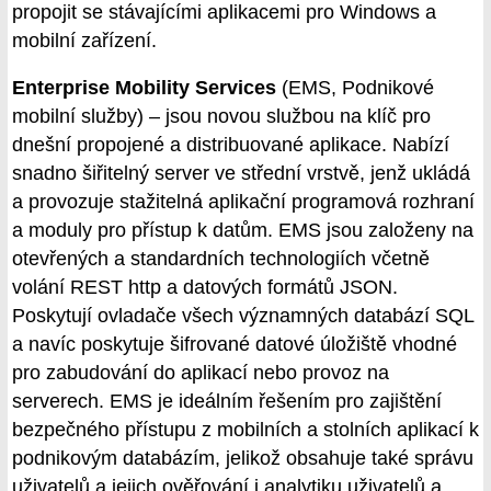
propojit se stávajícími aplikacemi pro Windows a
mobilní zařízení.
Enterprise Mobility Services
(EMS, Podnikové
mobilní služby) – jsou novou službou na klíč pro
dnešní propojené a distribuované aplikace. Nabízí
snadno šiřitelný server ve střední vrstvě, jenž ukládá
a provozuje stažitelná aplikační programová rozhraní
a moduly pro přístup k datům. EMS jsou založeny na
otevřených a standardních technologiích včetně
volání REST http a datových formátů JSON.
Poskytují ovladače všech významných databází SQL
a navíc poskytuje šifrované datové úložiště vhodné
pro zabudování do aplikací nebo provoz na
serverech. EMS je ideálním řešením pro zajištění
bezpečného přístupu z mobilních a stolních aplikací k
podnikovým databázím, jelikož obsahuje také správu
uživatelů a jejich ověřování i analytiku uživatelů a