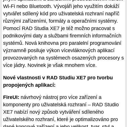
Wi-Fi nebo Bluetooth. Vývojáři jeho využitím dokáží
vytvářet sdílený kód pro uživatelská rozhraní napříč
různými zařízeními, formáty a operačními systémy.
Pomocí RAD Studia XE7 je též možno pracovat s
podnikovými daty a službami firemních informačních
systémů. Nová knihovna pro paralelní programování
významně posiluje výkon vícevláknových aplikací
provozovaných na systémech osazených procesory s
více jádry. Novinek je však mnohem více.
Nové vlastnosti v RAD Studiu XE7 pro tvorbu
propojených aplikací:
FireUI:
návrhový nástroj pro více zařízení a
komponenty pro uživatelská rozhraní – RAD Studio
XE7 nabízí nový způsob vytváření sdíleného
uživatelského rozhraní, které je optimalizováno pro
dané koncové zařízení a jeho velikost, tvar, styl a