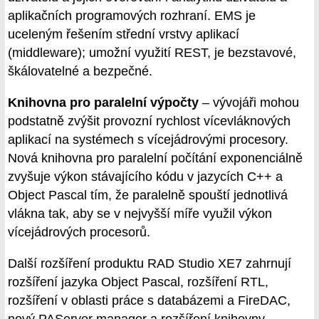
aplikačních programových rozhraní. EMS je
uceleným řešením střední vrstvy aplikací
(middleware); umožní využití REST, je bezstavové,
škálovatelné a bezpečné.
Knihovna pro paralelní výpočty
– vývojáři mohou
podstatně zvýšit provozní rychlost vícevláknových
aplikací na systémech s vícejádrovými procesory.
Nová knihovna pro paralelní počítání exponenciálně
zvyšuje výkon stávajícího kódu v jazycích C++ a
Object Pascal tím, že paralelně spouští jednotlivá
vlákna tak, aby se v nejvyšší míře využil výkon
vícejádrových procesorů.
Další rozšíření produktu RAD Studio XE7 zahrnují
rozšíření jazyka Object Pascal, rozšíření RTL,
rozšíření v oblasti práce s databázemi a FireDAC,
nový PAServer manager a rozšíření knihovny