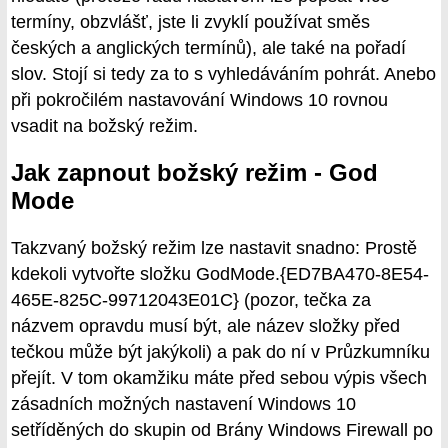
termíny, obzvlášť, jste li zvyklí používat směs
českých a anglických termínů), ale také na pořadí
slov. Stojí si tedy za to s vyhledáváním pohrát. Anebo
při pokročilém nastavování Windows 10 rovnou
vsadit na božský režim.
Jak zapnout božský režim - God
Mode
Takzvaný božský režim lze nastavit snadno: Prostě
kdekoli vytvořte složku GodMode.{ED7BA470-8E54-
465E-825C-99712043E01C} (pozor, tečka za
názvem opravdu musí být, ale název složky před
tečkou může být jakýkoli) a pak do ní v Průzkumníku
přejít. V tom okamžiku máte před sebou výpis všech
zásadních možných nastavení Windows 10
setříděných do skupin od Brány Windows Firewall po