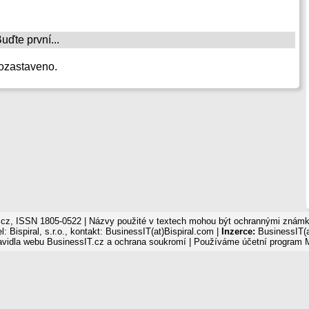
ďte první...
ozastaveno.
cz, ISSN 1805-0522 | Názvy použité v textech mohou být ochrannými známka
: Bispiral, s.r.o., kontakt: BusinessIT(at)Bispiral.com |
Inzerce:
BusinessIT(a
avidla webu BusinessIT.cz a ochrana soukromí
| Používáme
účetní program