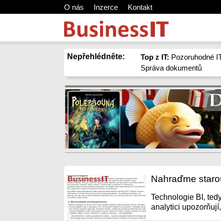
O nás
Inzerce
Kontakt
Nepřehlédněte:
Top z IT:
Pozoruhodné IT
Správa dokumentů
Nahraďme starou 
Technologie BI, tedy 
analytici upozorňuj