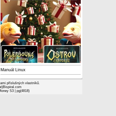
Manuál Linux
mi příslušných vlastníků.
t)Bispiral.com
 Money S3
| pg(4818)