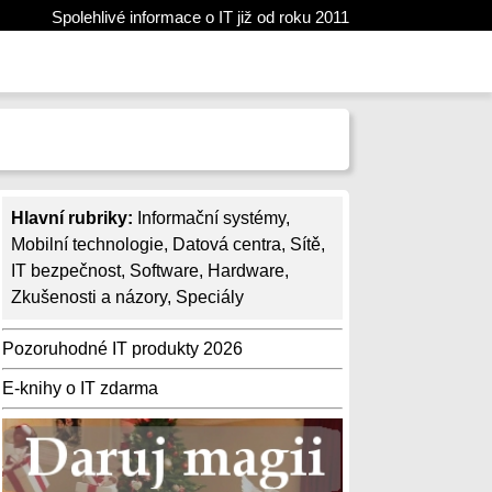
Spolehlivé informace o IT již od roku 2011
Hlavní rubriky:
Informační systémy
,
Mobilní technologie
,
Datová centra
,
Sítě
,
IT bezpečnost
,
Software
,
Hardware
,
Zkušenosti a názory
,
Speciály
Pozoruhodné IT produkty 2026
E-knihy o IT zdarma