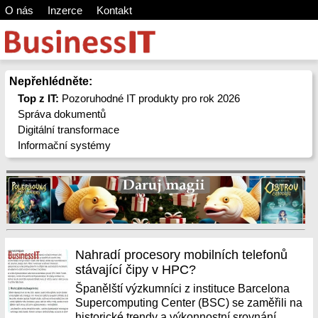
O nás
Inzerce
Kontakt
Nepřehlédněte:
Top z IT:
Pozoruhodné IT produkty pro rok 2026
Správa dokumentů
Digitální transformace
Informační systémy
Nahradí procesory mobilních telefonů
stávající čipy v HPC?
Španělští výzkumníci z instituce Barcelona
Supercomputing Center (BSC) se zaměřili na
historické trendy a výkonnostní srovnání