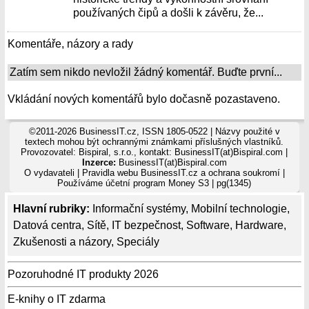
používaných čipů a došli k závěru, že...
Komentáře, názory a rady
Zatím sem nikdo nevložil žádný komentář. Buďte první...
Vkládání nových komentářů bylo dočasně pozastaveno.
©2011-2026 BusinessIT.cz, ISSN 1805-0522 | Názvy použité v
textech mohou být ochrannými známkami příslušných vlastníků.
Provozovatel: Bispiral, s.r.o., kontakt: BusinessIT(at)Bispiral.com |
Inzerce:
BusinessIT(at)Bispiral.com
O vydavateli
|
Pravidla webu BusinessIT.cz a ochrana soukromí
|
Používáme
účetní program Money S3
| pg(1345)
Hlavní rubriky:
Informační systémy
,
Mobilní technologie
,
Datová centra
,
Sítě
,
IT bezpečnost
,
Software
,
Hardware
,
Zkušenosti a názory
,
Speciály
Pozoruhodné IT produkty 2026
E-knihy o IT zdarma