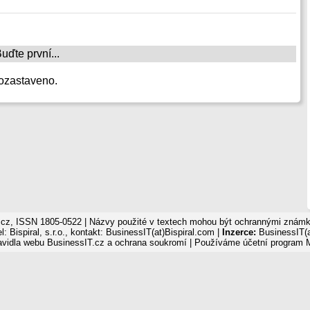
ďte první...
ozastaveno.
cz, ISSN 1805-0522 | Názvy použité v textech mohou být ochrannými známka
: Bispiral, s.r.o., kontakt: BusinessIT(at)Bispiral.com |
Inzerce:
BusinessIT(a
avidla webu BusinessIT.cz a ochrana soukromí
| Používáme
účetní program