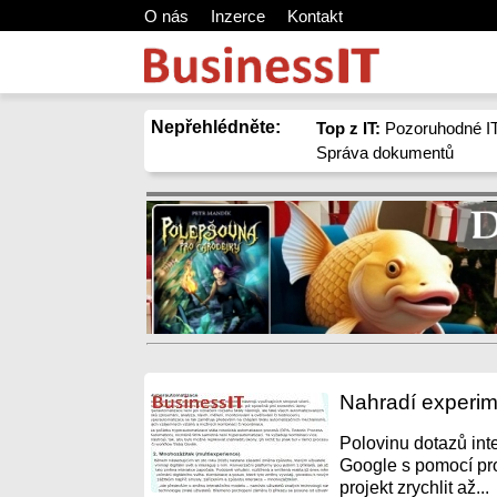
O nás
Inzerce
Kontakt
Nepřehlédněte:
Top z IT:
Pozoruhodné IT
Správa dokumentů
Nahradí experim
Polovinu dotazů int
Google s pomocí pro
projekt zrychlit až...