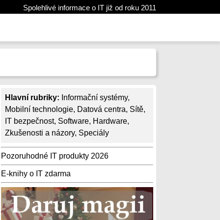
Spolehlivé informace o IT již od roku 2011
Hlavní rubriky:
Informační systémy
,
Mobilní technologie
,
Datová centra
,
Sítě
,
IT bezpečnost
,
Software
,
Hardware
,
Zkušenosti a názory
,
Speciály
Pozoruhodné IT produkty 2026
E-knihy o IT zdarma